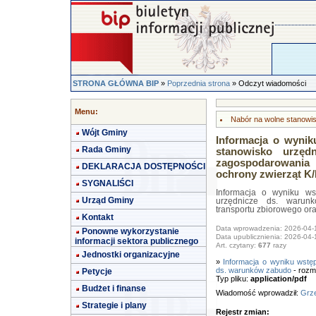
STRONA GŁÓWNA BIP
»
Poprzednia strona
» Odczyt wiadomości
Menu:
Nabór na wolne stanowi
Wójt Gminy
Informacja o wynik
Rada Gminy
stanowisko urzę
zagospodarowania 
DEKLARACJA DOSTĘPNOŚCI
ochrony zwierząt K
SYGNALIŚCI
Informacja o wyniku ws
Urząd Gminy
urzędnicze ds. warun
transportu zbiorowego or
Kontakt
Data wprowadzenia: 2026-04-
Ponowne wykorzystanie
Data upublicznienia: 2026-04-
informacji sektora publicznego
Art. czytany:
677
razy
Jednostki organizacyjne
»
Informacja o wyniku wstęp
ds. warunków zabudo
- rozm
Petycje
Typ pliku:
application/pdf
Budżet i finanse
Wiadomość wprowadził:
Grze
Strategie i plany
Rejestr zmian: