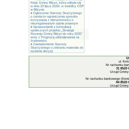
Rady Gminy Bliżyn, która odbyła się
w dniu 29 lipca 2026r. w świetlicy OSP
w Bliżynie.
»
Ogłoszenie Starosty Skarżyskiego
o zamiarze ograniczenia sposobu
korzystania z nieruchomości o
nieuregulowanym stanie prawnym
»
Sprawozdanie z konsultacji
społecznych projektu „Strategii
Rozwoju Gminy Bliżyn do roku 2035”
wraz z Prognozą oddziaływania na
środowisko.
»
Zawiadomienie Starosty
Skarżyskiego o zebraniu materiału do
wydania decyzji
U
ul. Koś
Nr rachunku ban
31 8520 
Urząd Gminy 
Nr rachunku bankowego (Konto
84 8520 
Urząd Gminy 