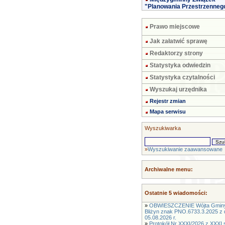
"Planowania Przestrzenneg
Prawo miejscowe
Jak załatwić sprawę
Redaktorzy strony
Statystyka odwiedzin
Statystyka czytalności
Wyszukaj urzędnika
Rejestr zmian
Mapa serwisu
Wyszukiwarka
»
Wyszukiwanie zaawansowane
Archiwalne menu:
Ostatnie 5 wiadomości:
»
OBWIESZCZENIE Wójta Gmin
Bliżyn znak PNO.6733.3.2025 z 
05.08.2026 r.
»
Protokół Nr XXXI/2026 z XXXI s