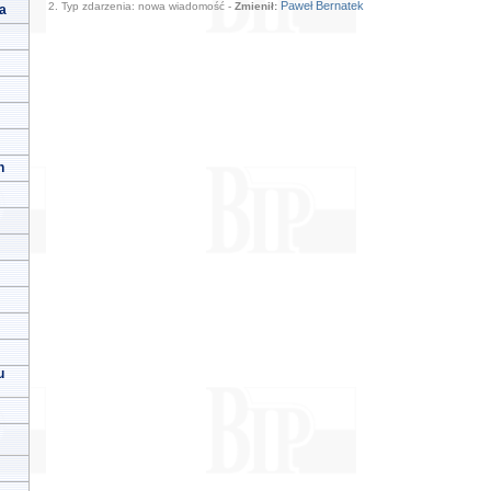
Paweł Bernatek
2. Typ zdarzenia: nowa wiadomość -
Zmienił:
a
h
u