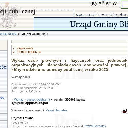
0
+
-
(K)
A
A
A
ednia strona
» Odczyt wiadomości
Ogłoszenia
Pomoc publiczna
Wykaz osób prawnych i fizycznych oraz jednostek
organizacyjnych nieposiadających osobowości prawnej,
OŚCI
którym udzielono pomocy publicznej w roku 2025.
W załączeniu
47
Data wprowadzenia: 2026-05-08 09
Data upublicznienia: 2026-05-08
Art. czytany:
497
razy
ego
»
Wykaz - pomoc publiczna
- rozmiar:
366867
bajtów
Typ pliku:
application/pdf
Wiadomość wprowadził:
Paweł Bernatek
Rejestr zmian:
2026-05-08
Paweł Bernatek
1. Typ zdarzenia: dodanie załącznika - pliku -
Zmienił: