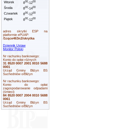
00
00
Wtorek
8
-12
00
00
Środa
8
-14
00
00
Czwartek
8
-12
00
00
Piątek
8
-12
adres skrytki ESP na
platformie ePUAP:
/1cqce463n2/skrytka
Dziennik Ustaw
Monitor Polski
Nr rachunku bankowego:
Konto do opłat różnych
31 8520 0007 2001 0010 5688
0001
Urząd Gminy Bliżyn BS
Suchedniów o/Bliżyn
Nr rachunku bankowego:
Konto do opłat
zagospodarowanie odpadami
(śmieci)
84 8520 0007 2004 0010 5688
0061
Urząd Gminy Bliżyn BS
Suchedniów o/Bliżyn