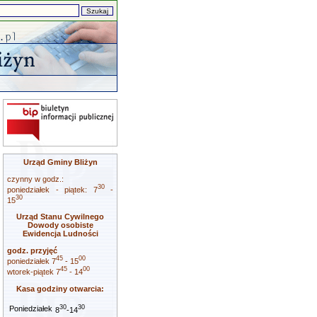
Urząd Gminy Bliżyn
czynny w godz.:
30
poniedziałek - piątek: 7
-
30
15
Urząd Stanu Cywilnego
Dowody osobiste
Ewidencja Ludności
godz. przyjęć
45
00
poniedziałek 7
- 15
45
00
wtorek-piątek 7
- 14
Kasa godziny otwarcia:
30
30
Poniedziałek
8
-14