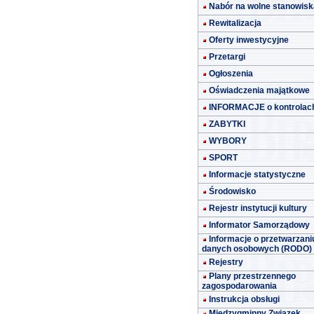
Nabór na wolne stanowisk
Rewitalizacja
Oferty inwestycyjne
Przetargi
Ogłoszenia
Oświadczenia majątkowe
INFORMACJE o kontrolac
ZABYTKI
WYBORY
SPORT
Informacje statystyczne
Środowisko
Rejestr instytucji kultury
Informator Samorządowy
Informacje o przetwarzani
danych osobowych (RODO)
Rejestry
Plany przestrzennego
zagospodarowania
Instrukcja obsługi
Międzygminny Związek