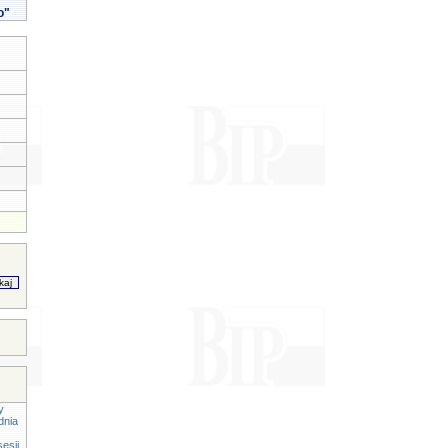
o"
y
dnia
esji