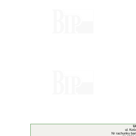
U
ul. Koś
Nr rachunku ban