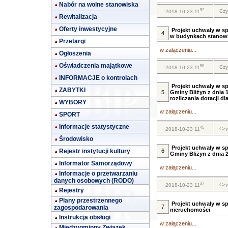
Nabór na wolne stanowiska
52
Czy
2018-10-23 11
Rewitalizacja
Oferty inwestycyjne
Projekt uchwały w sp
4
w budynkach stanowi
Przetargi
w załączeniu...
Ogłoszenia
Oświadczenia majątkowe
50
Czy
2018-10-23 11
INFORMACJE o kontrolach
Projekt uchwały w sp
ZABYTKI
5
Gminy Bliżyn z dnia 1
rozliczania dotacji dl
WYBORY
w załączeniu...
SPORT
Informacje statystyczne
45
Czy
2018-10-23 11
Środowisko
Projekt uchwały w s
Rejestr instytucji kultury
6
Gminy Bliżyn z dnia 2
Informator Samorządowy
w załączeniu...
Informacje o przetwarzaniu
danych osobowych (RODO)
37
Czy
2018-10-23 11
Rejestry
Plany przestrzennego
Projekt uchwały w s
7
zagospodarowania
nieruchomości
Instrukcja obsługi
w załączeniu...
Międzygminny Związek