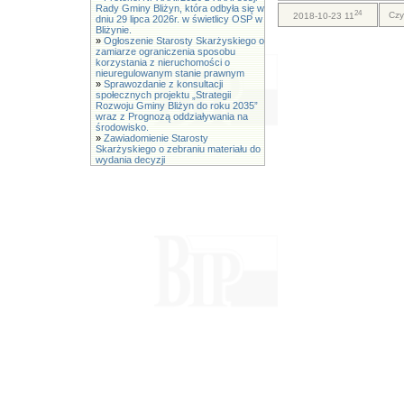
Rady Gminy Bliżyn, która odbyła się w
24
Czy
2018-10-23 11
dniu 29 lipca 2026r. w świetlicy OSP w
Bliżynie.
»
Ogłoszenie Starosty Skarżyskiego o
zamiarze ograniczenia sposobu
korzystania z nieruchomości o
nieuregulowanym stanie prawnym
»
Sprawozdanie z konsultacji
społecznych projektu „Strategii
Rozwoju Gminy Bliżyn do roku 2035”
wraz z Prognozą oddziaływania na
środowisko.
»
Zawiadomienie Starosty
Skarżyskiego o zebraniu materiału do
wydania decyzji