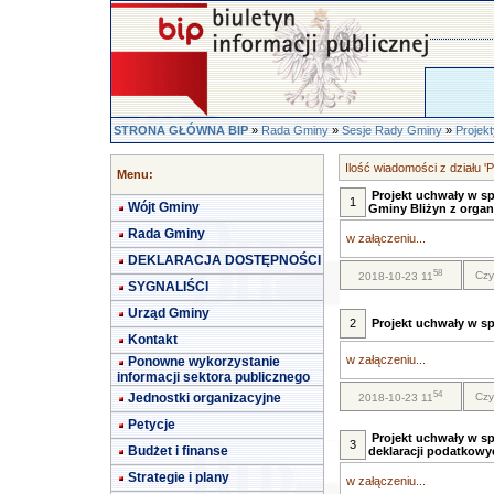
STRONA GŁÓWNA BIP
»
Rada Gminy
»
Sesje Rady Gminy
»
Projek
Ilość wiadomości z działu 'P
Menu:
Projekt uchwały w s
1
Wójt Gminy
Gminy Bliżyn z organ
Rada Gminy
w załączeniu...
DEKLARACJA DOSTĘPNOŚCI
58
Czy
2018-10-23 11
SYGNALIŚCI
Urząd Gminy
2
Projekt uchwały w 
Kontakt
w załączeniu...
Ponowne wykorzystanie
informacji sektora publicznego
54
Jednostki organizacyjne
Czy
2018-10-23 11
Petycje
Projekt uchwały w sp
3
Budżet i finanse
deklaracji podatkowy
Strategie i plany
w załączeniu...