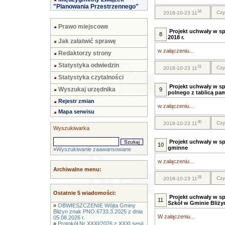
"Planowania Przestrzennego"
34
Czy
2018-10-23 11
Prawo miejscowe
Projekt uchwały w s
8
2018 r.
Jak załatwić sprawę
w załączeniu...
Redaktorzy strony
Statystyka odwiedzin
31
Czy
2018-10-23 11
Statystyka czytalności
Projekt uchwały w s
Wyszukaj urzędnika
9
polnego z tablicą pa
Rejestr zmian
w załączeniu...
Mapa serwisu
30
Czy
2018-10-23 11
Wyszukiwarka
Projekt uchwały w s
10
gminne
»
Wyszukiwanie zaawansowane
w załączeniu...
Archiwalne menu:
28
Czy
2018-10-23 11
Ostatnie 5 wiadomości:
Projekt uchwały w s
11
Szkół w Gminie Bliżyn
»
OBWIESZCZENIE Wójta Gminy
Bliżyn znak PNO.6733.3.2025 z dnia
W załączeniu...
05.08.2026 r.
»
Protokół Nr XXXI/2026 z XXXI sesji