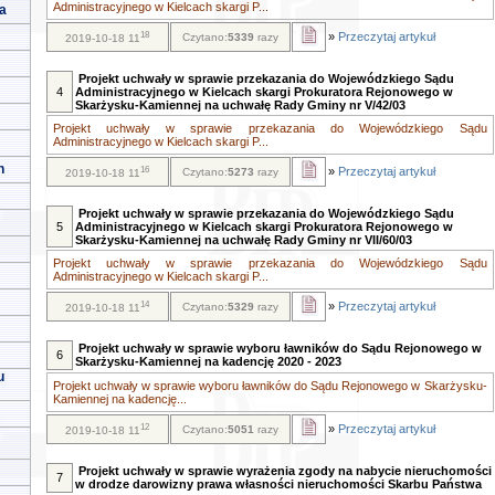
Administracyjnego w Kielcach skargi P...
a
18
»
Przeczytaj artykuł
Czytano:
5339
razy
2019-10-18 11
Projekt uchwały w sprawie przekazania do Wojewódzkiego Sądu
4
Administracyjnego w Kielcach skargi Prokuratora Rejonowego w
Skarżysku-Kamiennej na uchwałę Rady Gminy nr V/42/03
Projekt uchwały w sprawie przekazania do Wojewódzkiego Sądu
Administracyjnego w Kielcach skargi P...
h
16
»
Przeczytaj artykuł
Czytano:
5273
razy
2019-10-18 11
Projekt uchwały w sprawie przekazania do Wojewódzkiego Sądu
5
Administracyjnego w Kielcach skargi Prokuratora Rejonowego w
Skarżysku-Kamiennej na uchwałę Rady Gminy nr VII/60/03
Projekt uchwały w sprawie przekazania do Wojewódzkiego Sądu
Administracyjnego w Kielcach skargi P...
14
»
Przeczytaj artykuł
Czytano:
5329
razy
2019-10-18 11
Projekt uchwały w sprawie wyboru ławników do Sądu Rejonowego w
6
Skarżysku-Kamiennej na kadencję 2020 - 2023
u
Projekt uchwały w sprawie wyboru ławników do Sądu Rejonowego w Skarżysku-
Kamiennej na kadencję...
12
»
Przeczytaj artykuł
Czytano:
5051
razy
2019-10-18 11
Projekt uchwały w sprawie wyrażenia zgody na nabycie nieruchomości
7
w drodze darowizny prawa własności nieruchomości Skarbu Państwa