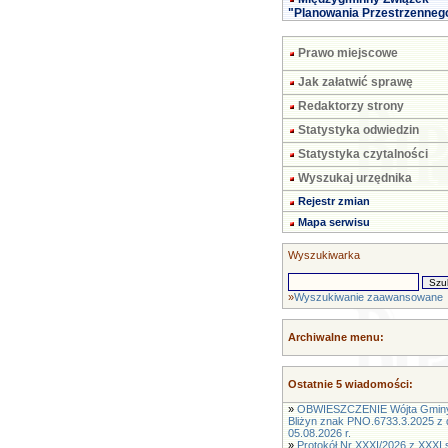
"Planowania Przestrzenneg
Prawo miejscowe
Jak załatwić sprawę
Redaktorzy strony
Statystyka odwiedzin
Statystyka czytalności
Wyszukaj urzędnika
Rejestr zmian
Mapa serwisu
Wyszukiwarka
»
Wyszukiwanie zaawansowane
Archiwalne menu:
Ostatnie 5 wiadomości:
»
OBWIESZCZENIE Wójta Gmin
Bliżyn znak PNO.6733.3.2025 z 
05.08.2026 r.
»
Protokół Nr XXXI/2026 z XXXI s