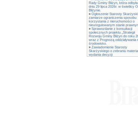
Rady Gminy Bliżyn, która odbyła
dniu 29 lipca 2026r. w świetlicy
Bliżynie.
»
Ogłoszenie Starosty Skarżysk
zamiarze ograniczenia sposobu
korzystania z nieruchomości o
nieuregulowanym stanie prawny
»
Sprawozdanie z konsultacji
społecznych projektu „Strategii
Rozwoju Gminy Bliżyn do roku 2
wraz z Prognozą oddziaływania 
środowisko.
»
Zawiadomienie Starosty
Skarżyskiego o zebraniu materia
wydania decyzji