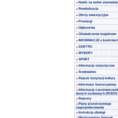
Nabór na wolne stanowisk
Rewitalizacja
Oferty inwestycyjne
Przetargi
Ogłoszenia
Oświadczenia majątkowe
INFORMACJE o kontrolac
ZABYTKI
WYBORY
SPORT
Informacje statystyczne
Środowisko
Rejestr instytucji kultury
Informator Samorządowy
Informacje o przetwarzani
danych osobowych (RODO)
Rejestry
Plany przestrzennego
zagospodarowania
Instrukcja obsługi
Międzygminny Związek