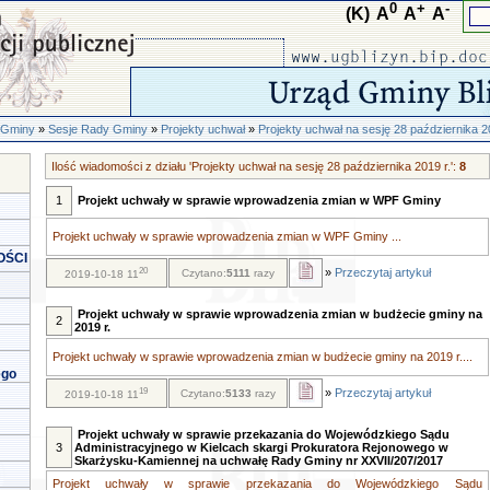
0
+
-
(K)
A
A
A
 Gminy
»
Sesje Rady Gminy
»
Projekty uchwał
»
Projekty uchwał na sesję 28 października 2
Ilość wiadomości z działu 'Projekty uchwał na sesję 28 października 2019 r.':
8
1
Projekt uchwały w sprawie wprowadzenia zmian w WPF Gminy
Projekt uchwały w sprawie wprowadzenia zmian w WPF Gminy ...
OŚCI
20
»
Przeczytaj artykuł
Czytano:
5111
razy
2019-10-18 11
Projekt uchwały w sprawie wprowadzenia zmian w budżecie gminy na
2
2019 r.
Projekt uchwały w sprawie wprowadzenia zmian w budżecie gminy na 2019 r....
ego
19
»
Przeczytaj artykuł
Czytano:
5133
razy
2019-10-18 11
Projekt uchwały w sprawie przekazania do Wojewódzkiego Sądu
3
Administracyjnego w Kielcach skargi Prokuratora Rejonowego w
Skarżysku-Kamiennej na uchwałę Rady Gminy nr XXVII/207/2017
Projekt uchwały w sprawie przekazania do Wojewódzkiego Sądu