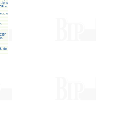
 się w
 OSP w
iego o
m
035”
na
łu do