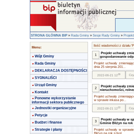
STRONA GŁÓWNA BIP
»
Rada Gminy
»
Sesje Rady Gminy
»
Projek
Ilość wiadomości z działu '
Menu:
Projekt uchwały zmie
1
Wójt Gminy
gospodarowanie odp
Rada Gminy
Projekt uchwały zmieniają
dnia 25 sierpnia 201...
DEKLARACJA DOSTĘPNOŚCI
39
Czy
2022-06-21 12
SYGNALIŚCI
Urząd Gminy
Projekt uchwały zmie
2
nieruchomości, rolne
Kontakt
Projekt uchwały zmieniając
Ponowne wykorzystanie
w sprawie inkasa po...
informacji sektora publicznego
Jednostki organizacyjne
33
Czy
2022-06-21 12
Petycje
Projekt uchwały w sp
3
Budżet i finanse
Gminie Bliżyn na rok
Strategie i plany
Projekt uchwały w sprawie 
Bliżyn na rok szkol...