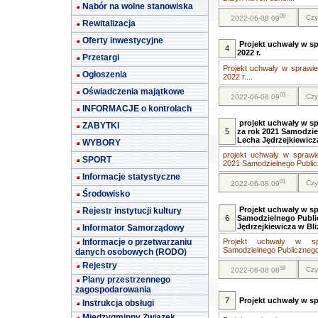
Nabór na wolne stanowiska
09
Czy
2022-06-08 09
Rewitalizacja
Oferty inwestycyjne
Projekt uchwały w s
4
2022 r.
Przetargi
Projekt uchwały w sprawi
Ogłoszenia
2022 r....
Oświadczenia majątkowe
03
Czy
2022-06-08 09
INFORMACJE o kontrolach
projekt uchwały w s
ZABYTKI
5
za rok 2021 Samodzie
Lecha Jędrzejkiewicz
WYBORY
projekt uchwały w sprawi
SPORT
2021 Samodzielnego Publicz
Informacje statystyczne
01
Czy
2022-06-08 09
Środowisko
Projekt uchwały w s
Rejestr instytucji kultury
6
Samodzielnego Publi
Jędrzejkiewicza w Bli
Informator Samorządowy
Informacje o przetwarzaniu
Projekt uchwały w spr
Samodzielnego Publicznego 
danych osobowych (RODO)
Rejestry
58
Czy
2022-06-08 08
Plany przestrzennego
zagospodarowania
7
Projekt uchwały w 
Instrukcja obsługi
Międzygminny Związek