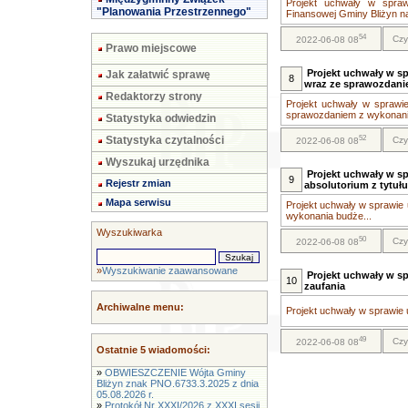
Projekt uchwały w spraw
"Planowania Przestrzennego"
Finansowej Gminy Bliżyn na 
54
Czy
2022-06-08 08
Prawo miejscowe
Projekt uchwały w s
Jak załatwić sprawę
8
wraz ze sprawozdani
Redaktorzy strony
Projekt uchwały w sprawi
sprawozdaniem z wykonania
Statystyka odwiedzin
52
Statystyka czytalności
Czy
2022-06-08 08
Wyszukaj urzędnika
Projekt uchwały w sp
9
Rejestr zmian
absolutorium z tytuł
Mapa serwisu
Projekt uchwały w sprawie u
wykonania budże...
Wyszukiwarka
50
Czy
2022-06-08 08
»
Wyszukiwanie zaawansowane
Projekt uchwały w s
10
zaufania
Archiwalne menu:
Projekt uchwały w sprawie 
49
Czy
2022-06-08 08
Ostatnie 5 wiadomości:
»
OBWIESZCZENIE Wójta Gminy
Bliżyn znak PNO.6733.3.2025 z dnia
05.08.2026 r.
»
Protokół Nr XXXI/2026 z XXXI sesji