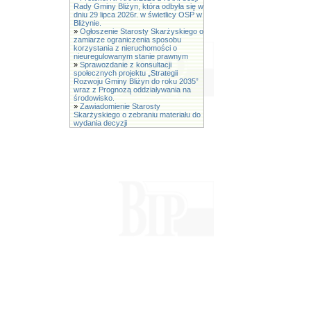
Rady Gminy Bliżyn, która odbyła się w
dniu 29 lipca 2026r. w świetlicy OSP w
Bliżynie.
»
Ogłoszenie Starosty Skarżyskiego o
zamiarze ograniczenia sposobu
korzystania z nieruchomości o
nieuregulowanym stanie prawnym
»
Sprawozdanie z konsultacji
społecznych projektu „Strategii
Rozwoju Gminy Bliżyn do roku 2035”
wraz z Prognozą oddziaływania na
środowisko.
»
Zawiadomienie Starosty
Skarżyskiego o zebraniu materiału do
wydania decyzji