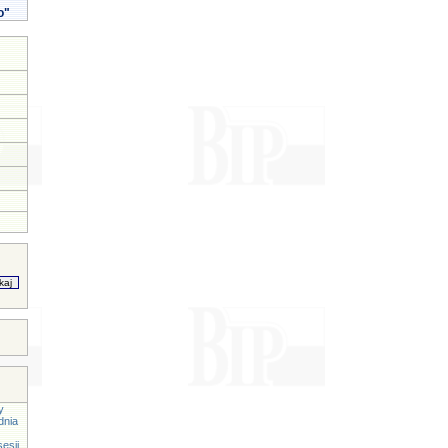
o"
y
dnia
esji