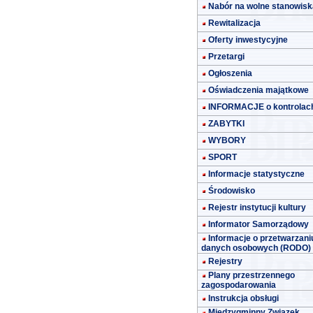
Nabór na wolne stanowisk
Rewitalizacja
Oferty inwestycyjne
Przetargi
Ogłoszenia
Oświadczenia majątkowe
INFORMACJE o kontrolac
ZABYTKI
WYBORY
SPORT
Informacje statystyczne
Środowisko
Rejestr instytucji kultury
Informator Samorządowy
Informacje o przetwarzani
danych osobowych (RODO)
Rejestry
Plany przestrzennego
zagospodarowania
Instrukcja obsługi
Międzygminny Związek