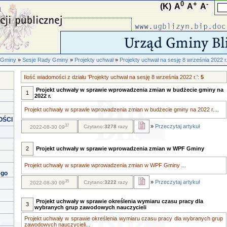
0
+
-
(K)
A
A
A
 Gminy
»
Sesje Rady Gminy
»
Projekty uchwał
»
Projekty uchwał na sesję 8 września 2022 r
Ilość wiadomości z działu 'Projekty uchwał na sesję 8 września 2022 r.':
5
Projekt uchwały w sprawie wprowadzenia zmian w budżecie gminy na
1
2022 r.
Projekt uchwały w sprawie wprowadzenia zmian w budżecie gminy na 2022 r....
OŚCI
37
»
Przeczytaj artykuł
Czytano:
3278
razy
2022-08-30 09
2
Projekt uchwały w sprawie wprowadzenia zmian w WPF Gminy
Projekt uchwały w sprawie wprowadzenia zmian w WPF Gminy ...
ego
35
»
Przeczytaj artykuł
Czytano:
3222
razy
2022-08-30 09
Projekt uchwały w sprawie określenia wymiaru czasu pracy dla
3
wybranych grup zawodowych nauczycieli
Projekt uchwały w sprawie określenia wymiaru czasu pracy dla wybranych grup
zawodowych nauczycieli...