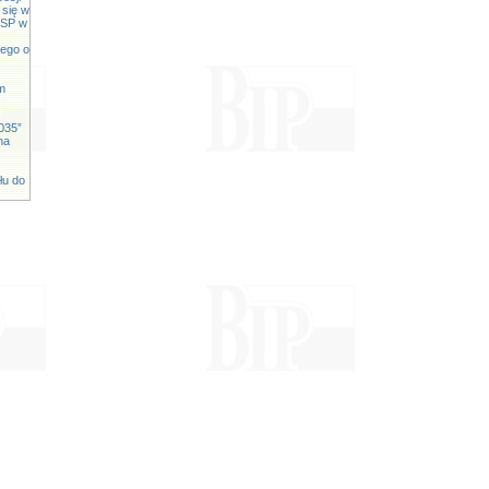
 się w
 OSP w
iego o
m
035”
na
łu do