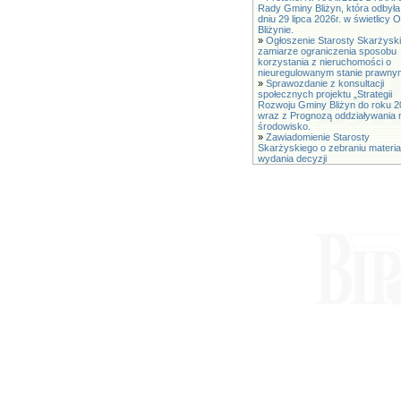
Rady Gminy Bliżyn, która odbyła
dniu 29 lipca 2026r. w świetlicy
Bliżynie.
»
Ogłoszenie Starosty Skarżysk
zamiarze ograniczenia sposobu
korzystania z nieruchomości o
nieuregulowanym stanie prawny
»
Sprawozdanie z konsultacji
społecznych projektu „Strategii
Rozwoju Gminy Bliżyn do roku 2
wraz z Prognozą oddziaływania 
środowisko.
»
Zawiadomienie Starosty
Skarżyskiego o zebraniu materia
wydania decyzji