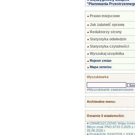
"Planowania Przestrzenneg
Prawo miejscowe
Jak załatwić sprawę
Redaktorzy strony
Statystyka odwiedzin
Statystyka czytalności
Wyszukaj urzędnika
Rejestr zmian
Mapa serwisu
Wyszukiwarka
»
Wyszukiwanie zaawansowane
Archiwalne menu:
Ostatnie 5 wiadomości:
»
OBWIESZCZENIE Wójta Gmin
Bliżyn znak PNO.6733.3.2025 z 
05.08.2026 r.
»
Protokół Nr XXXI/2026 z XXXI s