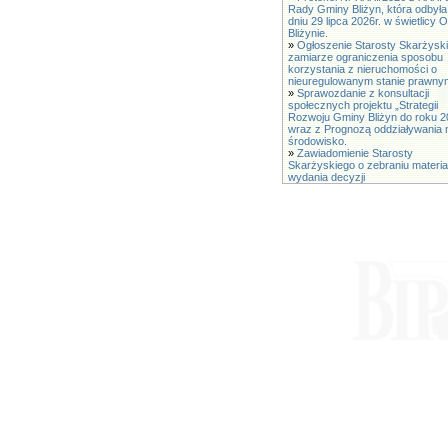
Rady Gminy Bliżyn, która odbyła
dniu 29 lipca 2026r. w świetlicy
Bliżynie.
»
Ogłoszenie Starosty Skarżysk
zamiarze ograniczenia sposobu
korzystania z nieruchomości o
nieuregulowanym stanie prawny
»
Sprawozdanie z konsultacji
społecznych projektu „Strategii
Rozwoju Gminy Bliżyn do roku 2
wraz z Prognozą oddziaływania 
środowisko.
»
Zawiadomienie Starosty
Skarżyskiego o zebraniu materia
wydania decyzji