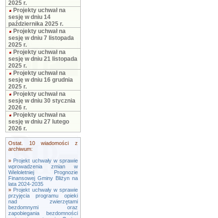
2025 r.
Projekty uchwał na
sesję w dniu 14
października 2025 r.
Projekty uchwał na
sesję w dniu 7 listopada
2025 r.
Projekty uchwał na
sesję w dniu 21 listopada
2025 r.
Projekty uchwał na
sesję w dniu 16 grudnia
2025 r.
Projekty uchwał na
sesję w dniu 30 stycznia
2026 r.
Projekty uchwał na
sesję w dniu 27 lutego
2026 r.
Ostat. 10 wiadomości z
archiwum:
»
Projekt uchwały w sprawie
wprowadzenia zmian w
Wieloletniej Prognozie
Finansowej Gminy Bliżyn na
lata 2024-2035
»
Projekt uchwały w sprawie
przyjęcia programu opieki
nad zwierzętami
bezdomnymi oraz
zapobiegania bezdomności