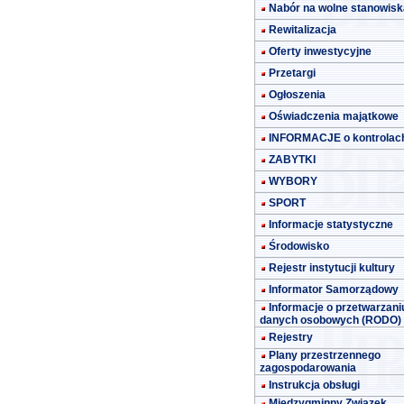
Nabór na wolne stanowisk
Rewitalizacja
Oferty inwestycyjne
Przetargi
Ogłoszenia
Oświadczenia majątkowe
INFORMACJE o kontrolac
ZABYTKI
WYBORY
SPORT
Informacje statystyczne
Środowisko
Rejestr instytucji kultury
Informator Samorządowy
Informacje o przetwarzani
danych osobowych (RODO)
Rejestry
Plany przestrzennego
zagospodarowania
Instrukcja obsługi
Międzygminny Związek