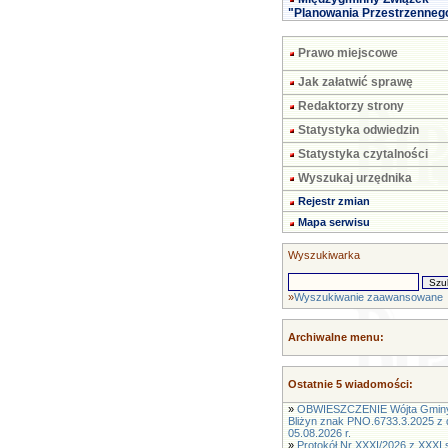
"Planowania Przestrzenneg
Prawo miejscowe
Jak załatwić sprawę
Redaktorzy strony
Statystyka odwiedzin
Statystyka czytalności
Wyszukaj urzędnika
Rejestr zmian
Mapa serwisu
Wyszukiwarka
»
Wyszukiwanie zaawansowane
Archiwalne menu:
Ostatnie 5 wiadomości:
»
OBWIESZCZENIE Wójta Gmin
Bliżyn znak PNO.6733.3.2025 z 
05.08.2026 r.
»
Protokół Nr XXXI/2026 z XXXI s