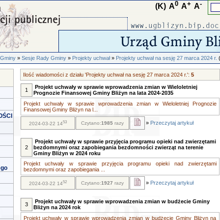
0
+
-
(K)
A
A
A
 Gminy
»
Sesje Rady Gminy
»
Projekty uchwał
»
Projekty uchwał na sesję 27 marca 2024 r.
(
Ilość wiadomości z działu 'Projekty uchwał na sesję 27 marca 2024 r.':
5
Projekt uchwały w sprawie wprowadzenia zmian w Wieloletniej
1
Prognozie Finansowej Gminy Bliżyn na lata 2024-2035
Projekt uchwały w sprawie wprowadzenia zmian w Wieloletniej Prognozie
Finansowej Gminy Bliżyn na l...
OŚCI
53
»
Przeczytaj artykuł
Czytano:
1985
razy
2024-03-22 14
Projekt uchwały w sprawie przyjęcia programu opieki nad zwierzętami
2
bezdomnymi oraz zapobiegania bezdomności zwierząt na terenie
Gminy Bliżyn w 2024 roku
Projekt uchwały w sprawie przyjęcia programu opieki nad zwierzętami
ego
bezdomnymi oraz zapobiegania ...
52
»
Przeczytaj artykuł
Czytano:
1927
razy
2024-03-22 14
Projekt uchwały w sprawie wprowadzenia zmian w budżecie Gminy
3
Bliżyn na 2024 rok
Projekt uchwały w sprawie wprowadzenia zmian w budżecie Gminy Bliżyn na