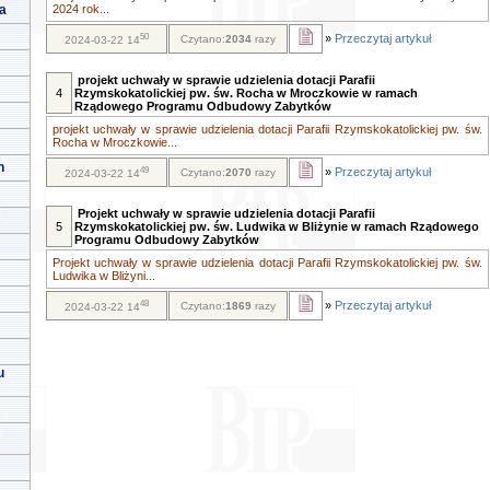
a
2024 rok...
50
»
Przeczytaj artykuł
Czytano:
2034
razy
2024-03-22 14
projekt uchwały w sprawie udzielenia dotacji Parafii
4
Rzymskokatolickiej pw. św. Rocha w Mroczkowie w ramach
Rządowego Programu Odbudowy Zabytków
projekt uchwały w sprawie udzielenia dotacji Parafii Rzymskokatolickiej pw. św.
Rocha w Mroczkowie...
h
49
»
Przeczytaj artykuł
Czytano:
2070
razy
2024-03-22 14
Projekt uchwały w sprawie udzielenia dotacji Parafii
5
Rzymskokatolickiej pw. św. Ludwika w Bliżynie w ramach Rządowego
Programu Odbudowy Zabytków
Projekt uchwały w sprawie udzielenia dotacji Parafii Rzymskokatolickiej pw. św.
Ludwika w Bliżyni...
48
»
Przeczytaj artykuł
Czytano:
1869
razy
2024-03-22 14
u