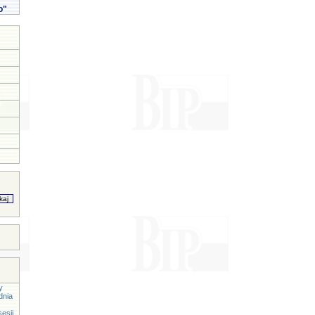
o"
y
dnia
esji