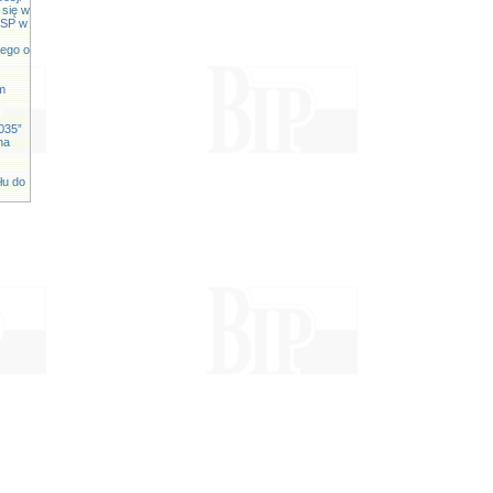
 się w
 OSP w
iego o
m
035”
na
łu do