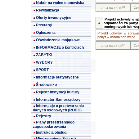
Nabór na wolne stanowiska
03
Czy
2024-04-16 10
Rewitalizacja
Oferty inwestycyjne
Projekt uchwały w s
4
odpłatności za pobyt
Przetargi
treningowych lub w
Ogłoszenia
Projekt uchwały w sprawi
pobyt w ośrodkach wspa...
Oświadczenia majątkowe
57
Czy
2024-04-16 09
INFORMACJE o kontrolach
ZABYTKI
WYBORY
SPORT
Informacje statystyczne
Środowisko
Rejestr instytucji kultury
Informator Samorządowy
Informacje o przetwarzaniu
danych osobowych (RODO)
Rejestry
Plany przestrzennego
zagospodarowania
Instrukcja obsługi
Międzygminny Związek