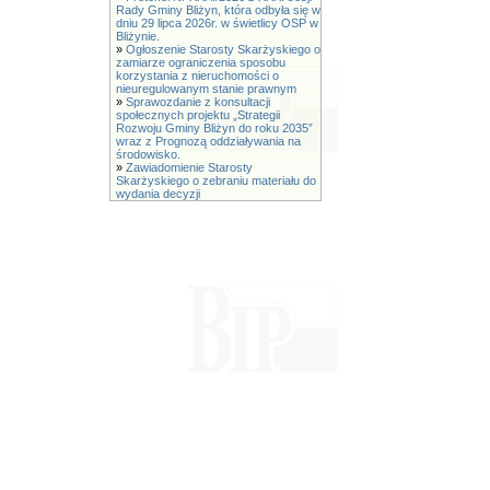
Rady Gminy Bliżyn, która odbyła się w
dniu 29 lipca 2026r. w świetlicy OSP w
Bliżynie.
»
Ogłoszenie Starosty Skarżyskiego o
zamiarze ograniczenia sposobu
korzystania z nieruchomości o
nieuregulowanym stanie prawnym
»
Sprawozdanie z konsultacji
społecznych projektu „Strategii
Rozwoju Gminy Bliżyn do roku 2035”
wraz z Prognozą oddziaływania na
środowisko.
»
Zawiadomienie Starosty
Skarżyskiego o zebraniu materiału do
wydania decyzji