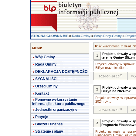
STRONA GŁÓWNA BIP
»
Rada Gminy
»
Sesje Rady Gminy
»
Projek
Ilość wiadomości z działu 'P
Menu:
Projekt uchwały w s
1
Wójt Gminy
terenie Gminy Bliżyn
Rada Gminy
Projekt uchwały w sprawie
Bliżyn oraz określen...
DEKLARACJA DOSTĘPNOŚCI
06
Czy
2024-04-16 10
SYGNALIŚCI
Urząd Gminy
Projekt uchwały w s
2
Bliżyn na 2024 rok
Kontakt
Projekt uchwały w sprawi
Ponowne wykorzystanie
2024 rok...
informacji sektora publicznego
Jednostki organizacyjne
04
Czy
2024-04-16 10
Petycje
Projekt uchwały w s
3
Budżet i finanse
Prognozie Finansowej
Strategie i plany
Projekt uchwały w spraw
Finansowej Gminy Bliżyn na 