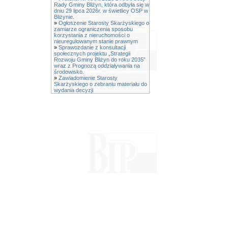
Rady Gminy Bliżyn, która odbyła się w
dniu 29 lipca 2026r. w świetlicy OSP w
Bliżynie.
»
Ogłoszenie Starosty Skarżyskiego o
zamiarze ograniczenia sposobu
korzystania z nieruchomości o
nieuregulowanym stanie prawnym
»
Sprawozdanie z konsultacji
społecznych projektu „Strategii
Rozwoju Gminy Bliżyn do roku 2035”
wraz z Prognozą oddziaływania na
środowisko.
»
Zawiadomienie Starosty
Skarżyskiego o zebraniu materiału do
wydania decyzji