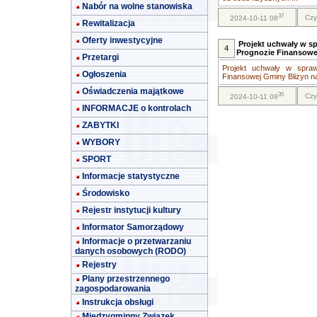
Nabór na wolne stanowiska
37
Czy
2024-10-11 08
Rewitalizacja
Oferty inwestycyjne
Projekt uchwały w s
4
Prognozie Finansowej
Przetargi
Projekt uchwały w spraw
Ogłoszenia
Finansowej Gminy Bliżyn na 
Oświadczenia majątkowe
35
Czy
2024-10-11 08
INFORMACJE o kontrolach
ZABYTKI
WYBORY
SPORT
Informacje statystyczne
Środowisko
Rejestr instytucji kultury
Informator Samorządowy
Informacje o przetwarzaniu
danych osobowych (RODO)
Rejestry
Plany przestrzennego
zagospodarowania
Instrukcja obsługi
Międzygminny Związek