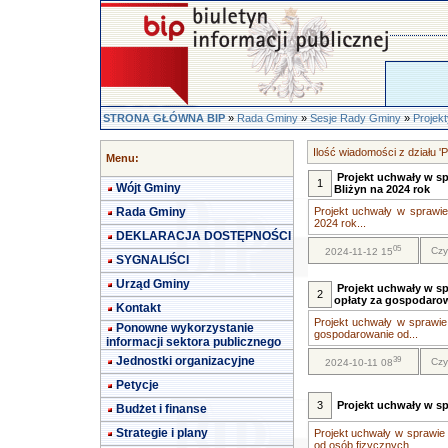
STRONA GŁÓWNA BIP
»
Rada Gminy
»
Sesje Rady Gminy
»
Projek
Ilość wiadomości z działu '
Menu:
Projekt uchwały w s
1
Wójt Gminy
Bliżyn na 2024 rok
Rada Gminy
Projekt uchwały w sprawi
2024 rok...
DEKLARACJA DOSTĘPNOŚCI
05
Czy
2024-11-12 15
SYGNALIŚCI
Urząd Gminy
Projekt uchwały w sp
2
opłaty za gospodaro
Kontakt
Projekt uchwały w sprawie 
Ponowne wykorzystanie
gospodarowanie od...
informacji sektora publicznego
Jednostki organizacyjne
39
Czy
2024-10-11 08
Petycje
3
Projekt uchwały w sp
Budżet i finanse
Strategie i plany
Projekt uchwały w sprawie 
od osób fizycznych ...