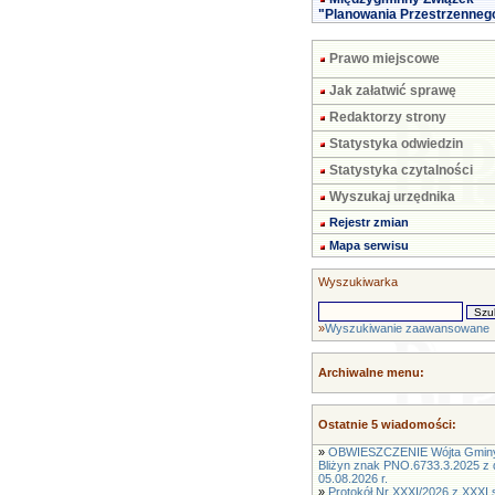
"Planowania Przestrzenneg
Prawo miejscowe
Jak załatwić sprawę
Redaktorzy strony
Statystyka odwiedzin
Statystyka czytalności
Wyszukaj urzędnika
Rejestr zmian
Mapa serwisu
Wyszukiwarka
»
Wyszukiwanie zaawansowane
Archiwalne menu:
Ostatnie 5 wiadomości:
»
OBWIESZCZENIE Wójta Gmin
Bliżyn znak PNO.6733.3.2025 z 
05.08.2026 r.
»
Protokół Nr XXXI/2026 z XXXI s