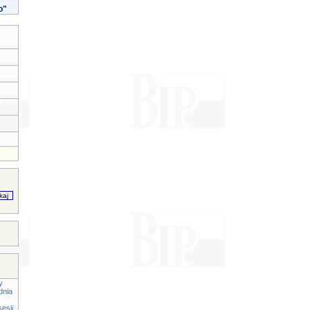
o"
y
dnia
esji