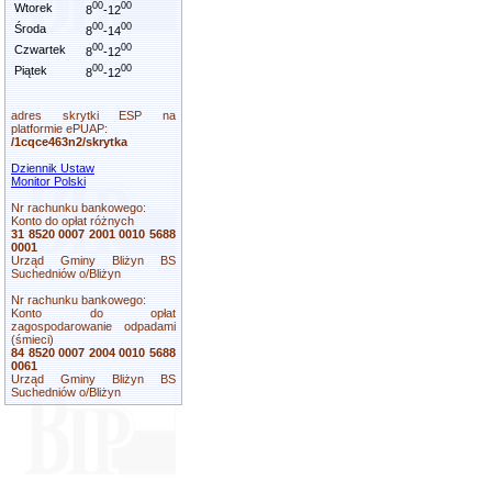
00
00
Wtorek
8
-12
00
00
Środa
8
-14
00
00
Czwartek
8
-12
00
00
Piątek
8
-12
adres skrytki ESP na
platformie ePUAP:
/1cqce463n2/skrytka
Dziennik Ustaw
Monitor Polski
Nr rachunku bankowego:
Konto do opłat różnych
31 8520 0007 2001 0010 5688
0001
Urząd Gminy Bliżyn BS
Suchedniów o/Bliżyn
Nr rachunku bankowego:
Konto do opłat
zagospodarowanie odpadami
(śmieci)
84 8520 0007 2004 0010 5688
0061
Urząd Gminy Bliżyn BS
Suchedniów o/Bliżyn