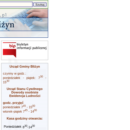
Urząd Gminy Bliżyn
czynny w godz.:
30
poniedziałek - piątek: 7
-
30
15
Urząd Stanu Cywilnego
Dowody osobiste
Ewidencja Ludności
godz. przyjęć
45
00
poniedziałek 7
- 15
45
00
wtorek-piątek 7
- 14
Kasa godziny otwarcia:
30
30
Poniedziałek
8
-14