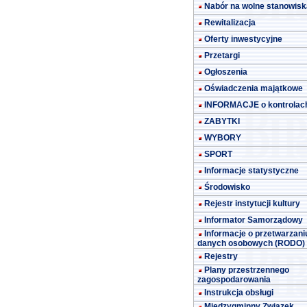
Nabór na wolne stanowisk
Rewitalizacja
Oferty inwestycyjne
Przetargi
Ogłoszenia
Oświadczenia majątkowe
INFORMACJE o kontrolac
ZABYTKI
WYBORY
SPORT
Informacje statystyczne
Środowisko
Rejestr instytucji kultury
Informator Samorządowy
Informacje o przetwarzani
danych osobowych (RODO)
Rejestry
Plany przestrzennego
zagospodarowania
Instrukcja obsługi
Międzygminny Związek