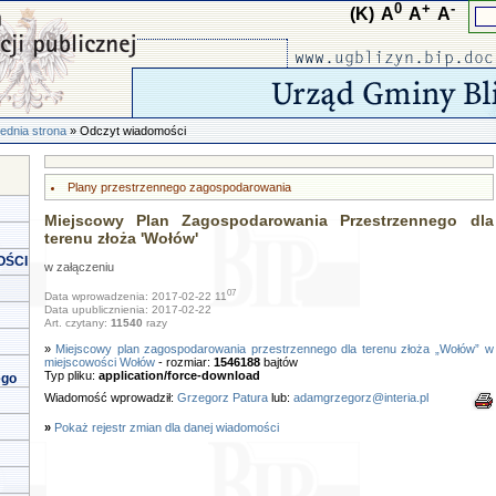
0
+
-
(K)
A
A
A
ednia strona
» Odczyt wiadomości
Plany przestrzennego zagospodarowania
Miejscowy Plan Zagospodarowania Przestrzennego dla
terenu złoża 'Wołów'
OŚCI
w załączeniu
07
Data wprowadzenia: 2017-02-22 11
Data upublicznienia: 2017-02-22
Art. czytany:
11540
razy
»
Miejscowy plan zagospodarowania przestrzennego dla terenu złoża „Wołów” w
miejscowości Wołów
- rozmiar:
1546188
bajtów
Typ pliku:
application/force-download
ego
Wiadomość wprowadził:
Grzegorz Patura
lub:
adamgrzegorz@interia.pl
»
Pokaż rejestr zmian dla danej wiadomości