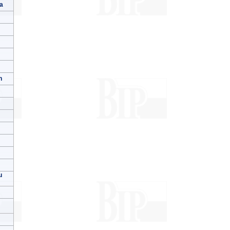
a
h
u