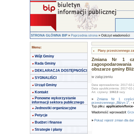
STRONA GŁÓWNA BIP
»
Poprzednia strona
» Odczyt wiadomości
Menu:
Plany przestrzennego z
Wójt Gminy
Zmiana Nr 1 czę
Rada Gminy
zagospodarowania
obszarze gminy Bli
DEKLARACJA DOSTĘPNOŚCI
w załączeniu
SYGNALIŚCI
Urząd Gminy
Data wprowadzenia: 2017-02-
Data upublicznienia: 2017-02-
Kontakt
Art. czytany:
10613
razy
Ponowne wykorzystanie
»
Zmiana Nr 1 części 
informacji sektora publicznego
przestrzennego „Bliżyn 1”,
- 
Typ pliku:
application/forc
Jednostki organizacyjne
Wiadomość wprowadził:
Grze
Petycje
»
Pokaż rejestr zmian dla da
Budżet i finanse
Strategie i plany