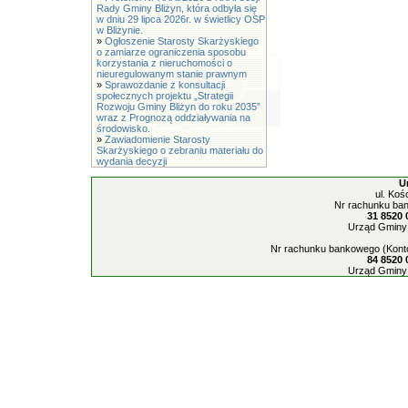
Rady Gminy Bliżyn, która odbyła się
w dniu 29 lipca 2026r. w świetlicy OSP
w Bliżynie.
»
Ogłoszenie Starosty Skarżyskiego
o zamiarze ograniczenia sposobu
korzystania z nieruchomości o
nieuregulowanym stanie prawnym
»
Sprawozdanie z konsultacji
społecznych projektu „Strategii
Rozwoju Gminy Bliżyn do roku 2035”
wraz z Prognozą oddziaływania na
środowisko.
»
Zawiadomienie Starosty
Skarżyskiego o zebraniu materiału do
wydania decyzji
U
ul. Koś
Nr rachunku ban
31 8520 
Urząd Gminy 
Nr rachunku bankowego (Konto
84 8520 
Urząd Gminy 