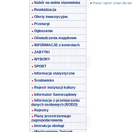
Nabór na wolne stanowiska
»
Pokaż rejestr zmian dla da
Rewitalizacja
Oferty inwestycyjne
Przetargi
Ogłoszenia
Oświadczenia majątkowe
INFORMACJE o kontrolach
ZABYTKI
WYBORY
SPORT
Informacje statystyczne
Środowisko
Rejestr instytucji kultury
Informator Samorządowy
Informacje o przetwarzaniu
danych osobowych (RODO)
Rejestry
Plany przestrzennego
zagospodarowania
Instrukcja obsługi
Międzygminny Związek