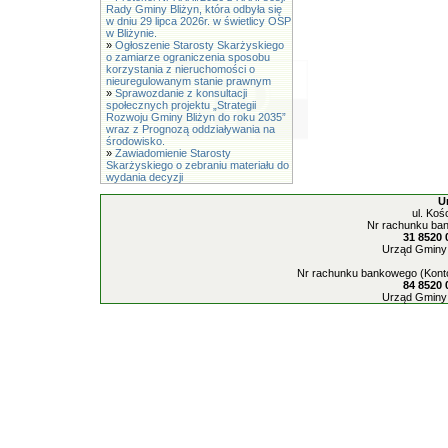
Rady Gminy Bliżyn, która odbyła się
w dniu 29 lipca 2026r. w świetlicy OSP
w Bliżynie.
»
Ogłoszenie Starosty Skarżyskiego
o zamiarze ograniczenia sposobu
korzystania z nieruchomości o
nieuregulowanym stanie prawnym
»
Sprawozdanie z konsultacji
społecznych projektu „Strategii
Rozwoju Gminy Bliżyn do roku 2035”
wraz z Prognozą oddziaływania na
środowisko.
»
Zawiadomienie Starosty
Skarżyskiego o zebraniu materiału do
wydania decyzji
U
ul. Koś
Nr rachunku ban
31 8520 
Urząd Gminy 
Nr rachunku bankowego (Konto
84 8520 
Urząd Gminy 