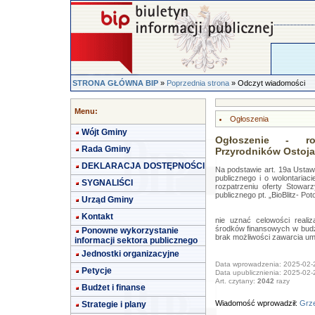
STRONA GŁÓWNA BIP
»
Poprzednia strona
» Odczyt wiadomości
Menu:
Ogłoszenia
Wójt Gminy
Ogłoszenie - roz
Rada Gminy
Przyrodników Ostoja 
DEKLARACJA DOSTĘPNOŚCI
Na podstawie art. 19a Ustawy
publicznego i o wolontariac
SYGNALIŚCI
rozpatrzeniu oferty Stowar
publicznego pt. „BioBlitz- Po
Urząd Gminy
Kontakt
nie uznać celowości reali
środków finansowych w budże
Ponowne wykorzystanie
brak możliwości zawarcia umo
informacji sektora publicznego
Jednostki organizacyjne
Data wprowadzenia: 2025-02-
Petycje
Data upublicznienia: 2025-02-
Art. czytany:
2042
razy
Budżet i finanse
Wiadomość wprowadził:
Grze
Strategie i plany