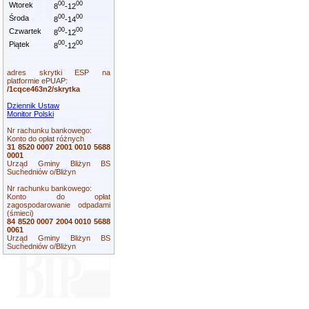
00
00
Wtorek
8
-12
00
00
Środa
8
-14
00
00
Czwartek
8
-12
00
00
Piątek
8
-12
adres skrytki ESP na
platformie ePUAP:
/1cqce463n2/skrytka
Dziennik Ustaw
Monitor Polski
Nr rachunku bankowego:
Konto do opłat różnych
31 8520 0007 2001 0010 5688
0001
Urząd Gminy Bliżyn BS
Suchedniów o/Bliżyn
Nr rachunku bankowego:
Konto do opłat
zagospodarowanie odpadami
(śmieci)
84 8520 0007 2004 0010 5688
0061
Urząd Gminy Bliżyn BS
Suchedniów o/Bliżyn