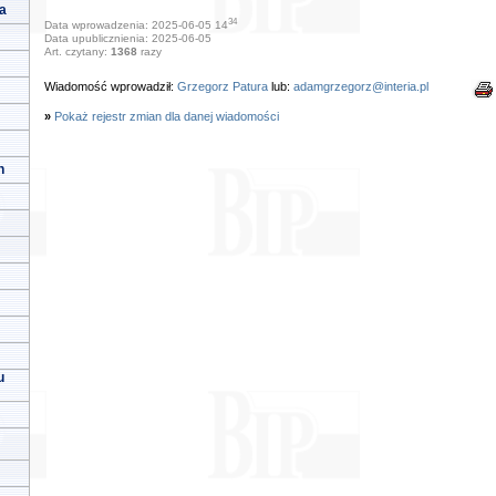
a
34
Data wprowadzenia: 2025-06-05 14
Data upublicznienia: 2025-06-05
Art. czytany:
1368
razy
Wiadomość wprowadził:
Grzegorz Patura
lub:
adamgrzegorz@interia.pl
»
Pokaż rejestr zmian dla danej wiadomości
h
u