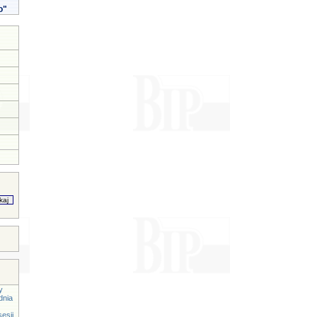
o"
y
dnia
esji