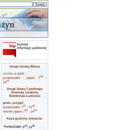
Urząd Gminy Bliżyn
czynny w godz.:
30
poniedziałek - piątek: 7
-
30
15
Urząd Stanu Cywilnego
Dowody osobiste
Ewidencja Ludności
godz. przyjęć
45
00
poniedziałek 7
- 15
45
00
wtorek-piątek 7
- 14
Kasa godziny otwarcia:
30
30
Poniedziałek
8
-14