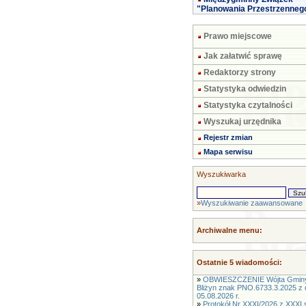
"Planowania Przestrzenneg
Prawo miejscowe
Jak załatwić sprawę
Redaktorzy strony
Statystyka odwiedzin
Statystyka czytalności
Wyszukaj urzędnika
Rejestr zmian
Mapa serwisu
Wyszukiwarka
»
Wyszukiwanie zaawansowane
Archiwalne menu:
Ostatnie 5 wiadomości:
»
OBWIESZCZENIE Wójta Gmin
Bliżyn znak PNO.6733.3.2025 z 
05.08.2026 r.
»
Protokół Nr XXXI/2026 z XXXI s