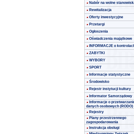
Nabór na wolne stanowisk
Rewitalizacja
Oferty inwestycyjne
Przetargi
Ogłoszenia
Oświadczenia majątkowe
INFORMACJE o kontrolac
ZABYTKI
WYBORY
SPORT
Informacje statystyczne
Środowisko
Rejestr instytucji kultury
Informator Samorządowy
Informacje o przetwarzani
danych osobowych (RODO)
Rejestry
Plany przestrzennego
zagospodarowania
Instrukcja obsługi
Międzygminny Związek