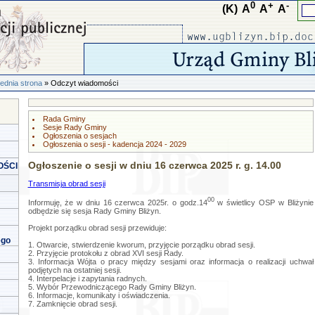
0
+
-
(K)
A
A
A
ednia strona
» Odczyt wiadomości
Rada Gminy
Sesje Rady Gminy
Ogłoszenia o sesjach
Ogłoszenia o sesji - kadencja 2024 - 2029
Ogłoszenie o sesji w dniu 16 czerwca 2025 r. g. 14.00
OŚCI
Transmisja obrad sesji
00
Informuję, że w dniu 16 czerwca 2025r. o godz.14
w świetlicy OSP w Bliżynie
odbędzie się sesja Rady Gminy Bliżyn.
Projekt porządku obrad sesji przewiduje:
ego
1. Otwarcie, stwierdzenie kworum, przyjęcie porządku obrad sesji.
2. Przyjęcie protokołu z obrad XVI sesji Rady.
3. Informacja Wójta o pracy między sesjami oraz informacja o realizacji uchwał
podjętych na ostatniej sesji.
4. Interpelacje i zapytania radnych.
5. Wybór Przewodniczącego Rady Gminy Bliżyn.
6. Informacje, komunikaty i oświadczenia.
7. Zamknięcie obrad sesji.