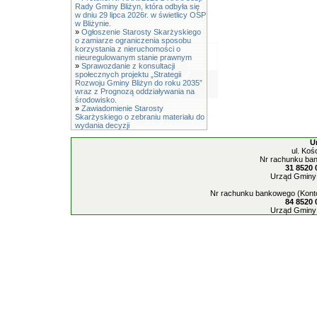
Rady Gminy Bliżyn, która odbyła się
w dniu 29 lipca 2026r. w świetlicy OSP
w Bliżynie.
»
Ogłoszenie Starosty Skarżyskiego
o zamiarze ograniczenia sposobu
korzystania z nieruchomości o
nieuregulowanym stanie prawnym
»
Sprawozdanie z konsultacji
społecznych projektu „Strategii
Rozwoju Gminy Bliżyn do roku 2035”
wraz z Prognozą oddziaływania na
środowisko.
»
Zawiadomienie Starosty
Skarżyskiego o zebraniu materiału do
wydania decyzji
U
ul. Koś
Nr rachunku ban
31 8520 
Urząd Gminy 
Nr rachunku bankowego (Konto
84 8520 
Urząd Gminy 