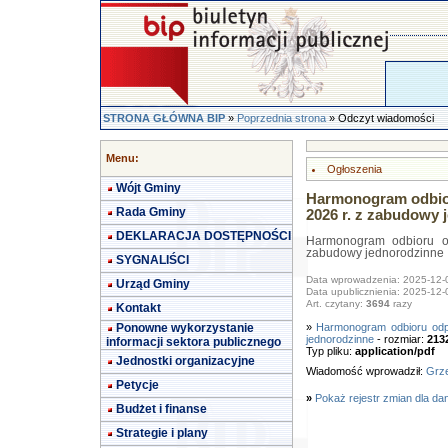
STRONA GŁÓWNA BIP
»
Poprzednia strona
» Odczyt wiadomości
Menu:
Ogłoszenia
Wójt Gminy
Harmonogram odbio
Rada Gminy
2026 r. z zabudowy 
DEKLARACJA DOSTĘPNOŚCI
Harmonogram odbioru o
zabudowy jednorodzinne
SYGNALIŚCI
Data wprowadzenia: 2025-12-
Urząd Gminy
Data upublicznienia: 2025-12-
Art. czytany:
3694
razy
Kontakt
Ponowne wykorzystanie
»
Harmonogram odbioru odp
jednorodzinne
- rozmiar:
213
informacji sektora publicznego
Typ pliku:
application/pdf
Jednostki organizacyjne
Wiadomość wprowadził:
Grze
Petycje
»
Pokaż rejestr zmian dla da
Budżet i finanse
Strategie i plany