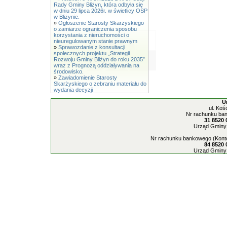
Rady Gminy Bliżyn, która odbyła się
w dniu 29 lipca 2026r. w świetlicy OSP
w Bliżynie.
»
Ogłoszenie Starosty Skarżyskiego
o zamiarze ograniczenia sposobu
korzystania z nieruchomości o
nieuregulowanym stanie prawnym
»
Sprawozdanie z konsultacji
społecznych projektu „Strategii
Rozwoju Gminy Bliżyn do roku 2035”
wraz z Prognozą oddziaływania na
środowisko.
»
Zawiadomienie Starosty
Skarżyskiego o zebraniu materiału do
wydania decyzji
U
ul. Koś
Nr rachunku ban
31 8520 
Urząd Gminy 
Nr rachunku bankowego (Konto
84 8520 
Urząd Gminy 