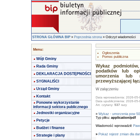
STRONA GŁÓWNA BIP
»
Poprzednia strona
» Odczyt wiadomości
Menu:
Ogłoszenia
Pomoc publiczna
Wójt Gminy
Wykaz podmiotów,
Rada Gminy
podatków lub opł
DEKLARACJA DOSTĘPNOŚCI
umorzenia lub 
przewyższającej łącz
SYGNALIŚCI
Urząd Gminy
W załączeniu
Kontakt
Data wprowadzenia: 2026-05-
Data upublicznienia: 2026-05-
Ponowne wykorzystanie
Art. czytany:
537
razy
informacji sektora publicznego
Jednostki organizacyjne
»
Wykaz - umorzenia pow 50
Typ pliku:
application/pdf
Petycje
Wiadomość wprowadził:
Pawe
Budżet i finanse
»
Pokaż rejestr zmian dla da
Strategie i plany