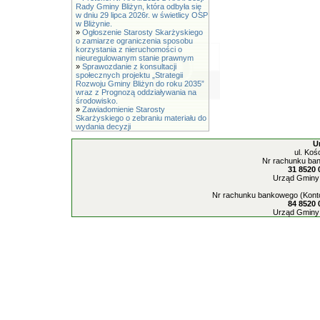
Rady Gminy Bliżyn, która odbyła się
w dniu 29 lipca 2026r. w świetlicy OSP
w Bliżynie.
»
Ogłoszenie Starosty Skarżyskiego
o zamiarze ograniczenia sposobu
korzystania z nieruchomości o
nieuregulowanym stanie prawnym
»
Sprawozdanie z konsultacji
społecznych projektu „Strategii
Rozwoju Gminy Bliżyn do roku 2035”
wraz z Prognozą oddziaływania na
środowisko.
»
Zawiadomienie Starosty
Skarżyskiego o zebraniu materiału do
wydania decyzji
U
ul. Koś
Nr rachunku ban
31 8520 
Urząd Gminy 
Nr rachunku bankowego (Konto
84 8520 
Urząd Gminy 