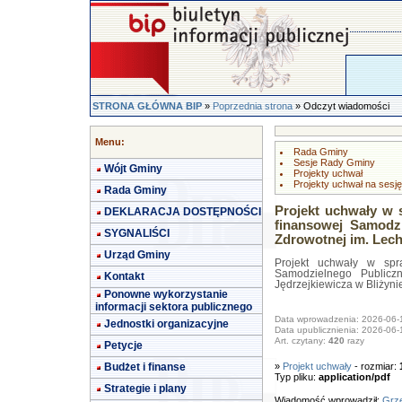
STRONA GŁÓWNA BIP
»
Poprzednia strona
» Odczyt wiadomości
Menu:
Rada Gminy
Sesje Rady Gminy
Wójt Gminy
Projekty uchwał
Projekty uchwał na sesję
Rada Gminy
Projekt uchwały w 
DEKLARACJA DOSTĘPNOŚCI
finansowej Samodz
SYGNALIŚCI
Zdrowotnej im. Lech
Urząd Gminy
Projekt uchwały w spra
Samodzielnego Publicz
Kontakt
Jędrzejkiewicza w Bliżyni
Ponowne wykorzystanie
informacji sektora publicznego
Data wprowadzenia: 2026-06-
Jednostki organizacyjne
Data upublicznienia: 2026-06-
Art. czytany:
420
razy
Petycje
Budżet i finanse
»
Projekt uchwały
- rozmiar:
Typ pliku:
application/pdf
Strategie i plany
Wiadomość wprowadził:
Grze