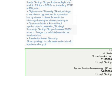
Rady Gminy Bliżyn, która odbyła się
w dniu 29 lipca 2026r. w świetlicy OSP
w Bliżynie.
»
Ogłoszenie Starosty Skarżyskiego
o zamiarze ograniczenia sposobu
korzystania z nieruchomości o
nieuregulowanym stanie prawnym
»
Sprawozdanie z konsultacji
społecznych projektu „Strategii
Rozwoju Gminy Bliżyn do roku 2035”
wraz z Prognozą oddziaływania na
środowisko.
»
Zawiadomienie Starosty
Skarżyskiego o zebraniu materiału do
wydania decyzji
U
ul. Koś
Nr rachunku ban
31 8520 
Urząd Gminy 
Nr rachunku bankowego (Konto
84 8520 
Urząd Gminy 