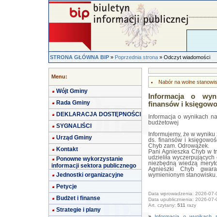
STRONA GŁÓWNA BIP
»
Poprzednia strona
» Odczyt wiadomości
Menu:
Nabór na wolne stanowi
Wójt Gminy
Informacja o wyn
Rada Gminy
finansów i księgow
DEKLARACJA DOSTĘPNOŚCI
Informacja o wynikach na
budżetowej
SYGNALIŚCI
Informujemy, że w wyniku
Urząd Gminy
ds. finansów i księgowo
Chyb zam. Odrowążek.
Kontakt
Pani Agnieszka Chyb w tr
udzieliła wyczerpujących
Ponowne wykorzystanie
niezbędną wiedzą meryto
informacji sektora publicznego
Agnieszki Chyb gwara
Jednostki organizacyjne
wymienionym stanowisku.
Petycje
Data wprowadzenia: 2026-07-
Budżet i finanse
Data upublicznienia: 2026-07-
Art. czytany:
511
razy
Strategie i plany
»
Informacja o wynikach 