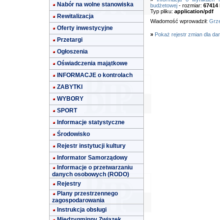
Nabór na wolne stanowiska
budżetowej
- rozmiar:
67414
Typ pliku:
application/pdf
Rewitalizacja
Wiadomość wprowadził:
Grze
Oferty inwestycyjne
»
Pokaż rejestr zmian dla da
Przetargi
Ogłoszenia
Oświadczenia majątkowe
INFORMACJE o kontrolach
ZABYTKI
WYBORY
SPORT
Informacje statystyczne
Środowisko
Rejestr instytucji kultury
Informator Samorządowy
Informacje o przetwarzaniu
danych osobowych (RODO)
Rejestry
Plany przestrzennego
zagospodarowania
Instrukcja obsługi
Międzygminny Związek