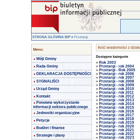
STRONA GŁÓWNA BIP
»
Przetargi
Ilość wiadomości z działu
Menu:
Dostępne kategorie
Wójt Gminy
»
Rok 2003
Rada Gminy
»
Przetargi - rok 2004
»
Przetargi - Rok 2005
DEKLARACJA DOSTĘPNOŚCI
»
Przetargi - rok 2006
»
Przetargi - rok 2007
SYGNALIŚCI
»
Przetargi - rok 2008
»
Przetargi - rok 2009
Urząd Gminy
»
Przetargi - rok 2010
»
Przetargi - rok 2011
Kontakt
»
Przetargi - rok 2012
»
Przetargi - rok 2013
Ponowne wykorzystanie
»
Przetargi - rok 2014
informacji sektora publicznego
»
Przetargi - rok 2015
»
Przetargi - rok 2016
Jednostki organizacyjne
»
Przetargi - rok 2017
»
Przetargi - rok 2018
Petycje
»
Przetargi - rok 2019
»
Przetargi - rok 2020
Budżet i finanse
»
Przetargi - rok 2021
»
Przetargi - rok 2022
Strategie i plany
»
Przetargi - rok 2023