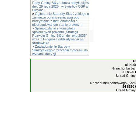
Rady Gminy Bliżyn, która odbyła się w
dniu 29 lipca 2026r. w świetlicy OSP w
Bliżynie.
»
Ogłoszenie Starosty Skarżyskiego o
zamiarze ograniczenia sposobu
korzystania z nieruchomości o
nieuregulowanym stanie prawnym
»
Sprawozdanie z konsultacji
społecznych projektu „Strategii
Rozwoju Gminy Bliżyn do roku 2035”
wraz z Prognozą oddziaływania na
środowisko.
»
Zawiadomienie Starosty
Skarżyskiego o zebraniu materiału do
wydania decyzji
U
ul. Koś
Nr rachunku ban
31 8520 
Urząd Gminy 
Nr rachunku bankowego (Konto
84 8520 
Urząd Gminy 