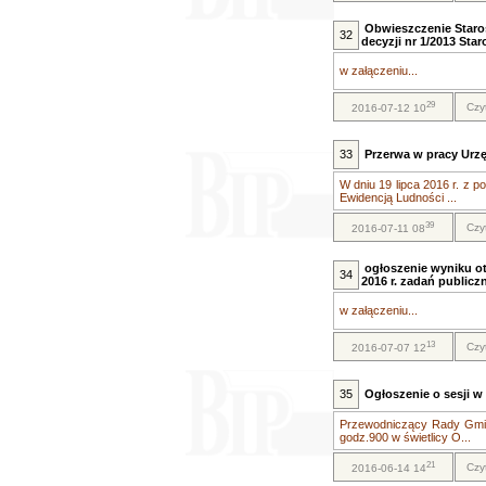
Obwieszczenie Staro
32
decyzji nr 1/2013 Star
w załączeniu...
29
Czy
2016-07-12 10
33
Przerwa w pracy Urz
W dniu 19 lipca 2016 r. z
Ewidencją Ludności ...
39
Czy
2016-07-11 08
ogłoszenie wyniku ot
34
2016 r. zadań public
w załączeniu...
13
Czy
2016-07-07 12
35
Ogłoszenie o sesji w 
Przewodniczący Rady Gminy
godz.900 w świetlicy O...
21
Czy
2016-06-14 14