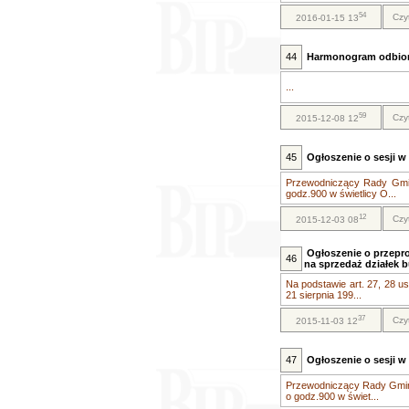
54
Czy
2016-01-15 13
44
Harmonogram odbior
...
59
Czy
2015-12-08 12
45
Ogłoszenie o sesji w 
Przewodniczący Rady Gminy
godz.900 w świetlicy O...
12
Czy
2015-12-03 08
Ogłoszenie o przepr
46
na sprzedaż działek 
Na podstawie art. 27, 28 ust.
21 sierpnia 199...
37
Czy
2015-11-03 12
47
Ogłoszenie o sesji w 
Przewodniczący Rady Gminy 
o godz.900 w świet...