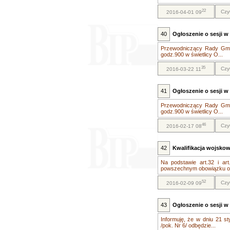
22
Czy
2016-04-01 09
40
Ogłoszenie o sesji w 
Przewodniczący Rady Gminy
godz.900 w świetlicy O...
35
Czy
2016-03-22 11
41
Ogłoszenie o sesji w 
Przewodniczący Rady Gminy
godz.900 w świetlicy O...
46
Czy
2016-02-17 08
42
Kwalifikacja wojskow
Na podstawie art.32 i ar
powszechnym obowiązku ob
52
Czy
2016-02-09 09
43
Ogłoszenie o sesji w 
Informuję, że w dniu 21 s
/pok. Nr 6/ odbędzie...