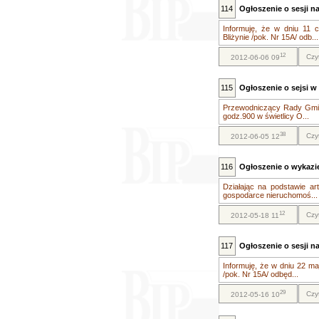
114
Ogłoszenie o sesji n
Informuję, że w dniu 11
Bliżynie /pok. Nr 15A/ odb...
12
Czy
2012-06-06 09
115
Ogłoszenie o sejsi w 
Przewodniczący Rady Gminy
godz.900 w świetlicy O...
38
Czy
2012-06-05 12
116
Ogłoszenie o wykazi
Działając na podstawie ar
gospodarce nieruchomoś...
12
Czy
2012-05-18 11
117
Ogłoszenie o sesji n
Informuję, że w dniu 22 m
/pok. Nr 15A/ odbęd...
29
Czy
2012-05-16 10