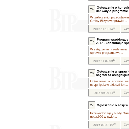
Ogłoszenie o konsult
24
uchwały o programie
W załączeniu przedstawia
Gminy Bliżyn w sprawie ...
53
Czy
2016-11-18 14
Program współpracy z
25
2017 - konsultacje sp
W załączeniu przedstawiam 
sprawie programu ws...
13
Czy
2016-11-02 09
Ogłoszenie w sprawi
26
nagród za osiągnięcia
Ogłoszenie w sprawie us
osiągnięcia w dziedzinie t...
11
Czy
2016-09-29 11
27
Ogłoszenie o sesji w 
Przewodniczący Rady Gminy 
godz.900 w świet...
30
Czy
2016-09-27 10