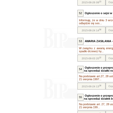
23
Czy
2015-08-26 08
52
Ogłoszenie o sejsi w 
Informuję, że w dniu 3 wrz
odbędzie się ses...
58
Czy
2015-08-24 14
53
AWARIA ZASILANIA 
W związku z awarią energii
spadło drzewo) hy...
32
Czy
2015-08-03 20
Ogłoszenie o przepr
54
na sprzedaż działki r
Na podstawie art.27, 28 ust.
21 sierpnia 1997...
38
Czy
2015-06-24 13
Ogłoszenie o przepr
55
na sprzedaż działek 
Na podstawie art. 27, 28 ust.
21 sierpnia 199...