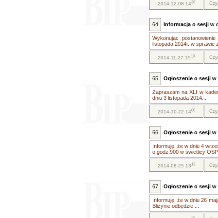
36
Czy
2014-12-08 14
64
Informacja o sesji w 
Wykonując postanowienie
listopada 2014r. w sprawie 
19
Czy
2014-11-27 15
65
Ogłoszenie o sesji w 
Zapraszam na XLI w kadenc
dniu 3 listopada 2014...
00
Czy
2014-10-22 14
66
Ogłoszenie o sesji w 
Informuję, że w dniu 4 wrze
o godz.900 w świetlicy OSP 
13
Czy
2014-08-25 13
67
Ogłoszenie o sesji w 
Informuję, że w dniu 26 m
Bliżynie odbędzie ...