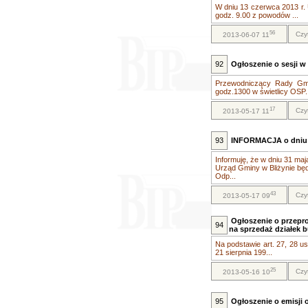
W dniu 13 czerwca 2013 r.
godz. 9.00 z powodów ...
56
Czy
2013-06-07 11
92
Ogłoszenie o sesji w 
Przewodniczący Rady Gmin
godz.1300 w świetlicy OSP..
17
Czy
2013-05-17 11
93
INFORMACJA o dniu
Informuję, że w dniu 31 maj
Urząd Gminy w Bliżynie będ
Odp...
43
Czy
2013-05-17 09
Ogłoszenie o przepr
94
na sprzedaż działek 
Na podstawie art. 27, 28 ust.
21 sierpnia 199...
25
Czy
2013-05-16 10
95
Ogłoszenie o emisji o