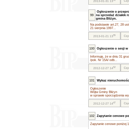
51
Czy
2013-01-31 13
Ogłoszenie o przepr
99
na sprzedaż działek 
gmina Bliżyn.
Na podstawie art.27, 28 ust.
21 sierpnia 1997...
55
Czy
2013-01-21 13
100
Ogłoszenie o sesji w 
Informuję, że w dniu 31 gr
/pok. Nr 15A/ odb...
52
Czy
2012-12-27 14
101
Wykaz nieruchomośc
Ogłoszenie
Wójta Gminy Bliżyn
w sprawie sporządzenia wy
47
Czy
2012-12-27 14
102
Zapytanie cenowe pon
Zapytanie cenowe poniżej 