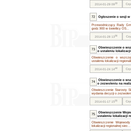
33
Czy
2014-01-29 09
72
Ogłoszenie o sesji w 
Przewodniczący Rady Gmin
godz.900 w świetlicy OS...
56
Czy
2014-01-28 13
Obwieszczenie o wsz
73
o ustaleniu lokalizac
Obwieszczenie o wszczę
ustaleniu lokalizacji regionaln
44
Czy
2014-01-24 14
Obwieszczenie o wsz
74
o zezwoleniu na reali
Obwieszczenie Starosty S
wydania decyzji o zezwolen.
55
Czy
2014-01-17 15
Obwieszczenie Wojew
75
ustaleniu lokalizacji
Obwieszczenie Wojewody 
lokalizacji regionalnej siec...