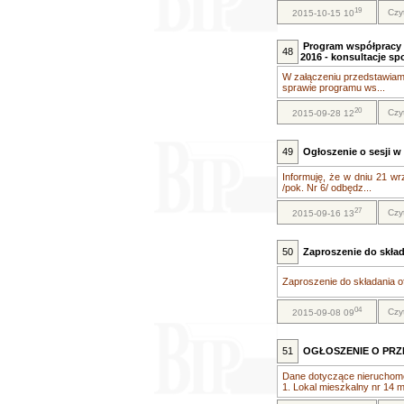
19
Czy
2015-10-15 10
Program współpracy z
48
2016 - konsultacje sp
W załączeniu przedstawiam 
sprawie programu ws...
20
Czy
2015-09-28 12
49
Ogłoszenie o sesji w 
Informuję, że w dniu 21 w
/pok. Nr 6/ odbędz...
27
Czy
2015-09-16 13
50
Zaproszenie do skład
Zaproszenie do składania of
04
Czy
2015-09-08 09
51
OGŁOSZENIE O PRZE
Dane dotyczące nieruchomo
1. Lokal mieszkalny nr 14 m