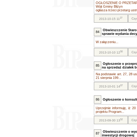
OGŁOSZENIE O PRZETA
Wójt Gminy Bliżyn
ogłasza trzeci przetarg ust
27
Czy
2013-10-15 11
Obwieszczenie Staro
84
sprawie wydania decyz
W załączeniu...
50
Czy
2013-10-10 12
Ogłoszenie o przepr
85
na sprzedaż działek 
Na podstawie art. 27, 28 ust.
21 sierpnia 199...
07
Czy
2013-10-01 14
86
Ogłoszenie o konsul
Uprzejmie informuję, iż 20
projektu Program...
52
Czy
2013-09-30 13
Obwieszczenie o wyda
87
inwestycji drogowej