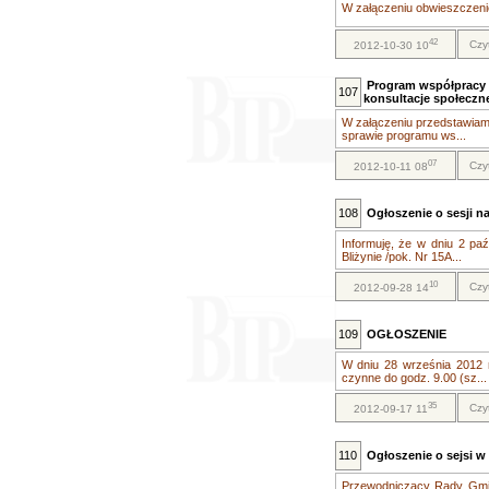
W załączeniu obwieszczeni
42
Czy
2012-10-30 10
Program współpracy z
107
konsultacje społeczn
W załączeniu przedstawiam 
sprawie programu ws...
07
Czy
2012-10-11 08
108
Ogłoszenie o sesji n
Informuję, że w dniu 2 pa
Bliżynie /pok. Nr 15A...
10
Czy
2012-09-28 14
109
OGŁOSZENIE
W dniu 28 września 2012 
czynne do godz. 9.00 (sz...
35
Czy
2012-09-17 11
110
Ogłoszenie o sejsi w 
Przewodniczący Rady Gminy