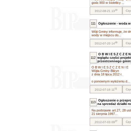
godz.900 w świetlicy ...
19
Czy
2012-08-21 13
111
Ogłoszenie - woda w
Wójt Gminy informuje, że dn
wody w miejscu do...
49
Czy
2012-07-20 14
O B W I E S Z C Z E 
112
wglądu części proje
przestrzennego gminy
O B W I E S Z C Z E N I E
Wójta Gminy Bliżyn
z dnia 18 lipca 2012 r.
o ponownym wyłożeniu d...
01
Czy
2012-07-16 11
Ogłoszenie o przepr
113
na sprzedaż działki r
Na podstawie art.27, 28 ust.
21 sierpnia 1997...
27
Czy
2012-07-03 09