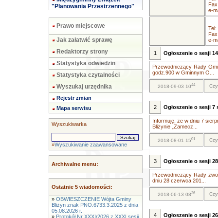
Fax
"Planowania Przestrzennego"
e-ma
Prawo miejscowe
Tel:
Fax
Jak załatwić sprawę
e-ma
Redaktorzy strony
1
Ogłoszenie o sesji 14
Statystyka odwiedzin
Przewodniczący Rady Gminy
godz.900 w Gminnym O...
Statystyka czytalności
44
Wyszukaj urzędnika
Czy
2018-09-03 10
Rejestr zmian
2
Ogłoszenie o sesji 7 s
Mapa serwisu
Informuję, że w dniu 7 sie
Wyszukiwarka
Bliżynie „Zamecz...
01
Czy
2018-08-01 15
»
Wyszukiwanie zaawansowane
3
Ogłoszenie o sesji 28
Archiwalne menu:
Przewodniczący Rady zwołu
dniu 28 czerwca 201...
Ostatnie 5 wiadomości:
36
Czy
2018-06-13 08
»
OBWIESZCZENIE Wójta Gminy
Bliżyn znak PNO.6733.3.2025 z dnia
05.08.2026 r.
4
Ogłoszenie o sesji 26
»
Protokół Nr XXXI/2026 z XXXI sesji