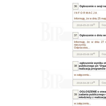
36
Ogłoszenie o sesji n
I N F O R M A C J A
Informuję, że w dniu 25 maj
22
Czy
2016-05-20 09
37
Ogłoszenie o dniu w
Informuję, że w dniu 27 
nieczynny.
Odpracowa...
40
Czy
2016-05-06 08
ogłoszenie wyniku ot
38
publicznego pn 'Orga
realizacją programów 
w załączeniu...
26
Czy
2016-04-28 13
OGŁOSZENIE o otwarty
39
zadania publicznego w
młodzieży z realizac
w załączeniu...