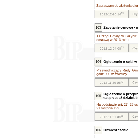
Zapraszam do złożenia ofer
33
Czy
2012-12-20 14
103
Zapytanie cenowe - m
1.Urząd Gminy w Bliżynie 
dostawę w 2013 roku...
23
Czy
2012-12-04 08
104
Ogłoszenie o sejsi w 
Przewodniczący Rady Gminy
godz.900 w świetlicy ...
42
Czy
2012-11-30 08
Ogłoszenie o przepr
105
na sprzedaż działek 
Na podstawie art. 27, 28 ust.
21 sierpnia 199...
55
Czy
2012-11-21 08
106
Obwieszczenie