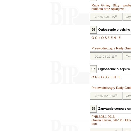
Rada Gminy Bliżyn podję
budżetu oraz spłatę wc...
46
Czy
2013-05-06 15
96
Ogłoszenie o sejsi w 
O G Ł O S Z E N I E
Przewodniczący Rady Gminy 
26
Czy
2013-04-22 11
97
Ogłoszenie o sejsi w 
O G Ł O S Z E N I E
Przewodniczący Rady Gminy 
00
Czy
2013-03-13 14
98
Zapytanie cenowe on
FNB.305.1.2013
Gmina Bliżyn, 26-120 Bliż
cen...