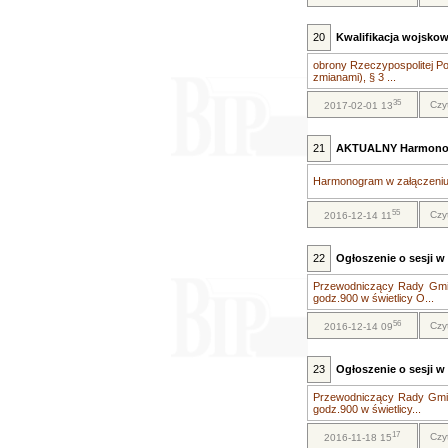
20
Kwalifikacja wojskowa
obrony Rzeczypospolitej Pol
zmianami), § 3 ...
35
Czy
2017-02-01 13
21
AKTUALNY Harmonogr
Harmonogram w załączeniu.
55
Czy
2016-12-14 11
22
Ogłoszenie o sesji w 
Przewodniczący Rady Gminy
godz.900 w świetlicy O...
56
Czy
2016-12-14 09
23
Ogłoszenie o sesji w 
Przewodniczący Rady Gminy
godz.900 w świetlicy...
17
Czy
2016-11-18 15