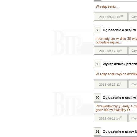
W załączeniu...
40
Czy
2013-09-30 13
88
Ogłoszenie o sesji w 
Informuję, że w dniu 30 wr
odbędzie się se...
11
Czy
2013-09-17 13
89
Wykaz działek przez
W załączeniu wykaz działe
31
Czy
2013-06-27 11
90
Ogłoszenie o sesji w 
Przewodniczący Rady Gminy
godz.900 w świetlicy O...
47
Czy
2013-06-11 14
91
Ogłoszenie o pracy 