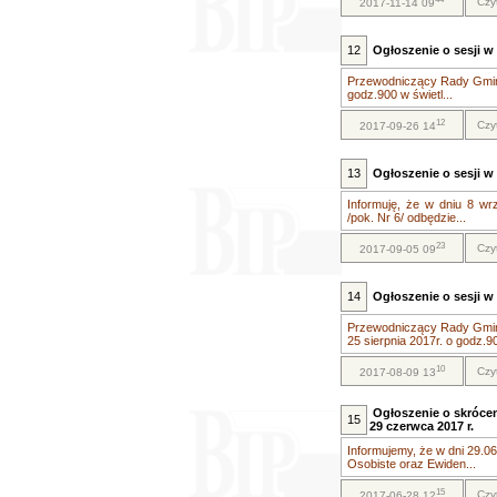
Czy
2017-11-14 09
12
Ogłoszenie o sesji w 
Przewodniczący Rady Gminy 
godz.900 w świetl...
12
Czy
2017-09-26 14
13
Ogłoszenie o sesji w 
Informuję, że w dniu 8 wr
/pok. Nr 6/ odbędzie...
23
Czy
2017-09-05 09
14
Ogłoszenie o sesji w 
Przewodniczący Rady Gminy 
25 sierpnia 2017r. o godz.90
10
Czy
2017-08-09 13
Ogłoszenie o skróce
15
29 czerwca 2017 r.
Informujemy, że w dni 29.0
Osobiste oraz Ewiden...
15
Czy
2017-06-28 12