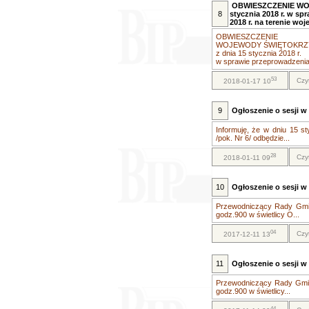
OBWIESZCZENIE WO
8
stycznia 2018 r. w sp
2018 r. na terenie w
OBWIESZCZENIE
WOJEWODY ŚWIĘTOKRZ
z dnia 15 stycznia 2018 r.
w sprawie przeprowadzenia 
53
Czy
2018-01-17 10
9
Ogłoszenie o sesji w 
Informuję, że w dniu 15 s
/pok. Nr 6/ odbędzie...
28
Czy
2018-01-11 09
10
Ogłoszenie o sesji w 
Przewodniczący Rady Gminy
godz.900 w świetlicy O...
04
Czy
2017-12-11 13
11
Ogłoszenie o sesji w 
Przewodniczący Rady Gminy
godz.900 w świetlicy...
44