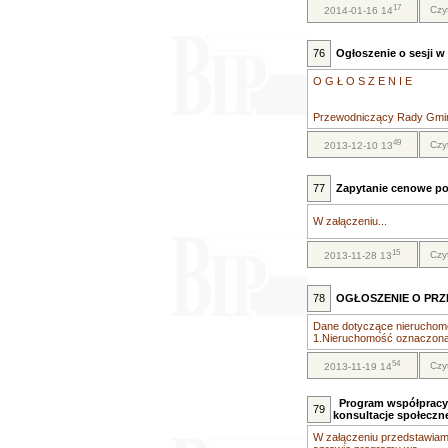
17
Czy
2014-01-16 14
76
Ogłoszenie o sesji w 
O G Ł O S Z E N I E
Przewodniczący Rady Gminy 
49
Czy
2013-12-10 13
77
Zapytanie cenowe po
W załączeniu...
15
Czy
2013-11-28 13
78
OGŁOSZENIE O PR
Dane dotyczące nieruchomo
1.Nieruchomość oznaczona w
54
Czy
2013-11-19 14
Program współpracy 
79
konsultacje społeczn
W załączeniu przedstawiam 