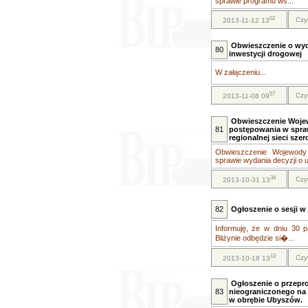
sprawie programu ws...
02
Czy
2013-11-12 13
Obwieszczenie o wyda
80
inwestycji drogowej
W załączeniu...
57
Czy
2013-11-08 09
Obwieszczenie Woje
81
postępowania w sprawi
regionalnej sieci sz
Obwieszczenie Wojewody
sprawie wydania decyzji o us
34
Czy
2013-10-31 13
82
Ogłoszenie o sesji w 
Informuję, że w dniu 30 
Bliżynie odbędzie si�...
13
Czy
2013-10-18 13
Ogłoszenie o przepr
83
nieograniczonego na 
w obrębie Ubyszów.