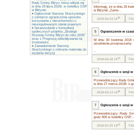
Rady Gminy Bliżyn, która odbyła się
w dniu 29 lipca 2026r. w świetlicy OSP
Informuję, że w dniu 26 kw
w Bliżynie.
w Bliżynie „Zame...
»
Ogłoszenie Starosty Skarżyskiego
o zamiarze ograniczenia sposobu
35
Czy
2018-04-23 14
korzystania z nieruchomości o
nieuregulowanym stanie prawnym
»
Sprawozdanie z konsultacji
społecznych projektu „Strategii
5
Ograniczenie w czas
Rozwoju Gminy Bliżyn do roku 2035”
wraz z Prognozą oddziaływania na
W dniu 30 kwietnia 2018 
środowisko.
utrudnienia przepraszamy.
»
Zawiadomienie Starosty
Skarżyskiego o zebraniu materiału do
...
wydania decyzji
13
Czy
2018-04-18 10
6
Ogłoszenie o sesji w 
Przewodniczący Rady Gminy
w dniu 27 marca 2018r. o 
38
Czy
2018-03-13 14
7
Ogłoszenie o sesji w 
Przewodniczący Rady Gmin
godz.900 w świetlicy OSP...
21
Czy
2018-01-25 13