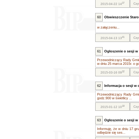
37
Czy
2015-04-22 14
60
Obwieszczenie Staro
w załączeniu...
41
Czy
2015-04-13 13
61
Ogłoszenie o sesji w 
Przewodniczący Rady Gminy
w dniu 25 marca 2015r. o go
32
Czy
2015-03-16 09
62
Informacja o sesji w d
Przewodniczący Rady Gminy
godz.900 w świetlicy ...
18
Czy
2015-01-12 10
63
Ogłoszenie o sesji w 
Informuję, że w dniu 17 gr
odbędzie się ses...