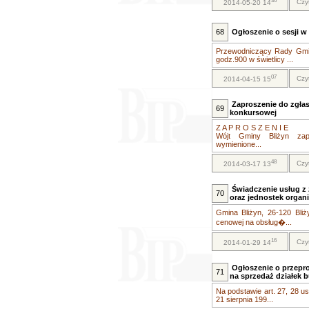
36
Czy
2014-05-20 14
68
Ogłoszenie o sesji w 
Przewodniczący Rady Gminy
godz.900 w świetlicy ...
07
Czy
2014-04-15 15
Zaproszenie do zgła
69
konkursowej
Z A P R O S Z E N I E
Wójt Gminy Bliżyn zap
wymienione...
48
Czy
2014-03-17 13
Świadczenie usług z
70
oraz jednostek organ
Gmina Bliżyn, 26-120 Bliż
cenowej na obsług�...
16
Czy
2014-01-29 14
Ogłoszenie o przepr
71
na sprzedaż działek 
Na podstawie art. 27, 28 ust.
21 sierpnia 199...