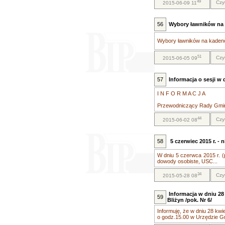
49
Czy
2015-06-09 11
56
Wybory ławników na 
Wybory ławników na kadenc
51
Czy
2015-06-05 09
57
Informacja o sesji w 
I N F O R M A C J A
Przewodniczący Rady Gminy 
44
Czy
2015-06-02 08
58
5 czerwiec 2015 r. -
W dniu 5 czerwca 2015 r. (
dowody osobiste, USC...
34
Czy
2015-05-28 08
Informacja w dniu 28
59
Bliżyn /pok. Nr 6/
Informuję, że w dniu 28 kwie
o godz.15.00 w Urzędzie Gmi