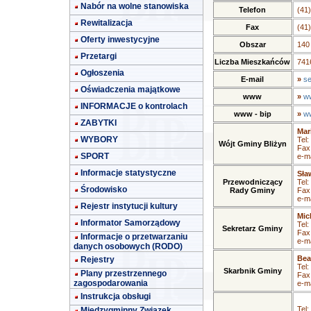
Nabór na wolne stanowiska
Telefon
(41
Rewitalizacja
Fax
(41
Oferty inwestycyjne
Obszar
140
Przetargi
Liczba Mieszkańców
7416
Ogłoszenia
E-mail
»
se
Oświadczenia majątkowe
www
»
ww
INFORMACJE o kontrolach
www - bip
»
ww
ZABYTKI
Mar
WYBORY
Tel:
Wójt Gminy Bliżyn
Fax
SPORT
e-ma
Informacje statystyczne
Sła
Przewodniczący
Tel:
Środowisko
Rady Gminy
Fax
e-ma
Rejestr instytucji kultury
Mic
Informator Samorządowy
Tel:
Sekretarz Gminy
Fax
Informacje o przetwarzaniu
e-ma
danych osobowych (RODO)
Bea
Rejestry
Tel:
Skarbnik Gminy
Plany przestrzennego
Fax
zagospodarowania
e-ma
Instrukcja obsługi
Tel:
Międzygminny Związek