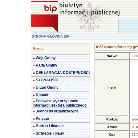
STRONA GŁÓWNA BIP
Ilość wiadomości strony głó
Menu:
Nazwa
Urz
Wójt Gminy
Rada Gminy
DEKLARACJA DOSTĘPNOŚCI
SYGNALIŚCI
Urząd Gminy
herb
Kontakt
Ponowne wykorzystanie
informacji sektora publicznego
Jednostki organizacyjne
Petycje
Rodzaj
jedn
Budżet i finanse
Adres
ul. 
Strategie i plany
Kod
26-