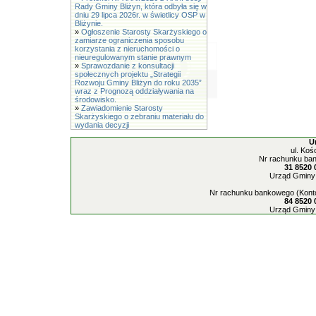
Rady Gminy Bliżyn, która odbyła się w
dniu 29 lipca 2026r. w świetlicy OSP w
Bliżynie.
»
Ogłoszenie Starosty Skarżyskiego o
zamiarze ograniczenia sposobu
korzystania z nieruchomości o
nieuregulowanym stanie prawnym
»
Sprawozdanie z konsultacji
społecznych projektu „Strategii
Rozwoju Gminy Bliżyn do roku 2035”
wraz z Prognozą oddziaływania na
środowisko.
»
Zawiadomienie Starosty
Skarżyskiego o zebraniu materiału do
wydania decyzji
U
ul. Koś
Nr rachunku ban
31 8520 
Urząd Gminy 
Nr rachunku bankowego (Konto
84 8520 
Urząd Gminy 