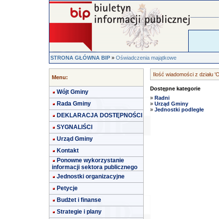
STRONA GŁÓWNA BIP
»
Oświadczenia majątkowe
Ilość wiadomości z działu 
Menu:
Dostępne kategorie
Wójt Gminy
»
Radni
Rada Gminy
»
Urząd Gminy
»
Jednostki podległe
DEKLARACJA DOSTĘPNOŚCI
SYGNALIŚCI
Urząd Gminy
Kontakt
Ponowne wykorzystanie
informacji sektora publicznego
Jednostki organizacyjne
Petycje
Budżet i finanse
Strategie i plany