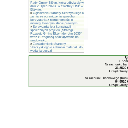
Rady Gminy Bliżyn, która odbyła się w
dniu 29 lipca 2026r. w świetlicy OSP w
Bliżynie.
»
Ogłoszenie Starosty Skarżyskiego o
zamiarze ograniczenia sposobu
korzystania z nieruchomości o
nieuregulowanym stanie prawnym
»
Sprawozdanie z konsultacji
społecznych projektu „Strategii
Rozwoju Gminy Bliżyn do roku 2035”
wraz z Prognozą oddziaływania na
środowisko.
»
Zawiadomienie Starosty
Skarżyskiego o zebraniu materiału do
wydania decyzji
U
ul. Koś
Nr rachunku ban
31 8520 
Urząd Gminy 
Nr rachunku bankowego (Konto
84 8520 
Urząd Gminy 