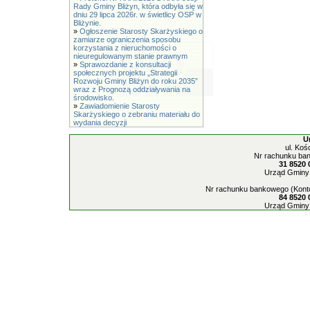
Rady Gminy Bliżyn, która odbyła się w
dniu 29 lipca 2026r. w świetlicy OSP w
Bliżynie.
»
Ogłoszenie Starosty Skarżyskiego o
zamiarze ograniczenia sposobu
korzystania z nieruchomości o
nieuregulowanym stanie prawnym
»
Sprawozdanie z konsultacji
społecznych projektu „Strategii
Rozwoju Gminy Bliżyn do roku 2035”
wraz z Prognozą oddziaływania na
środowisko.
»
Zawiadomienie Starosty
Skarżyskiego o zebraniu materiału do
wydania decyzji
U
ul. Koś
Nr rachunku ban
31 8520 
Urząd Gminy 
Nr rachunku bankowego (Konto
84 8520 
Urząd Gminy 