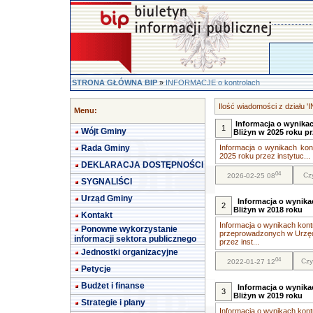
STRONA GŁÓWNA BIP
»
INFORMACJE o kontrolach
Ilość wiadomości z działu 
Menu:
Informacja o wynika
1
Wójt Gminy
Bliżyn w 2025 roku pr
Rada Gminy
Informacja o wynikach ko
2025 roku przez instytuc...
DEKLARACJA DOSTĘPNOŚCI
04
Cz
2026-02-25 08
SYGNALIŚCI
Urząd Gminy
Informacja o wynika
2
Bliżyn w 2018 roku
Kontakt
Informacja o wynikach kontr
Ponowne wykorzystanie
przeprowadzonych w Urzęd
informacji sektora publicznego
przez inst...
Jednostki organizacyjne
04
Czy
2022-01-27 12
Petycje
Budżet i finanse
Informacja o wynika
3
Bliżyn w 2019 roku
Strategie i plany
Informacja o wynikach kontr