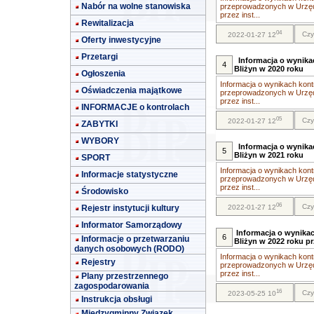
Nabór na wolne stanowiska
przeprowadzonych w Urzęd
przez inst...
Rewitalizacja
04
Czy
2022-01-27 12
Oferty inwestycyjne
Przetargi
Informacja o wynika
4
Bliżyn w 2020 roku
Ogłoszenia
Informacja o wynikach kontr
Oświadczenia majątkowe
przeprowadzonych w Urzęd
przez inst...
INFORMACJE o kontrolach
05
Czy
2022-01-27 12
ZABYTKI
WYBORY
Informacja o wynika
5
Bliżyn w 2021 roku
SPORT
Informacja o wynikach kontr
Informacje statystyczne
przeprowadzonych w Urzęd
przez inst...
Środowisko
06
Czy
Rejestr instytucji kultury
2022-01-27 12
Informator Samorządowy
Informacja o wynika
6
Informacje o przetwarzaniu
Bliżyn w 2022 roku pr
danych osobowych (RODO)
Informacja o wynikach kontr
Rejestry
przeprowadzonych w Urzęd
przez inst...
Plany przestrzennego
zagospodarowania
16
Czy
2023-05-25 10
Instrukcja obsługi
Międzygminny Związek