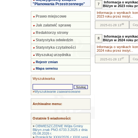
Informacja o wynika
"Planowania Przestrzennego"
7
Bliżyn w 2023 roku pr
Informacja o wynikach ko
Prawo miejscowe
2023 roku przez instyt...
49
Jak załatwić sprawę
Czy
2025-01-28 13
Redaktorzy strony
Informacja o wynika
8
Statystyka odwiedzin
Bliżyn w 2024 roku pr
Informacja o wynikach ko
Statystyka czytalności
2024 roku przez instyt...
Wyszukaj urzędnika
47
Czy
2025-01-28 13
Rejestr zmian
Mapa serwisu
Wyszukiwarka
»
Wyszukiwanie zaawansowane
Archiwalne menu:
Ostatnie 5 wiadomości:
»
OBWIESZCZENIE Wójta Gminy
Bliżyn znak PNO.6733.3.2025 z dnia
05.08.2026 r.
»
Protokół Nr XXXI/2026 z XXXI sesji