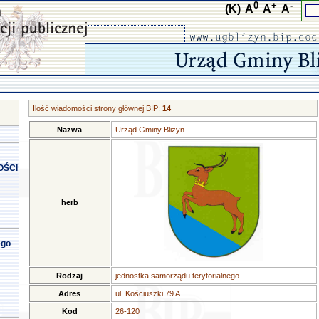
0
+
-
(K)
A
A
A
Ilość wiadomości strony głównej BIP:
14
Nazwa
Urząd Gminy Bliżyn
OŚCI
herb
ego
Rodzaj
jednostka samorządu terytorialnego
Adres
ul. Kościuszki 79 A
Kod
26-120