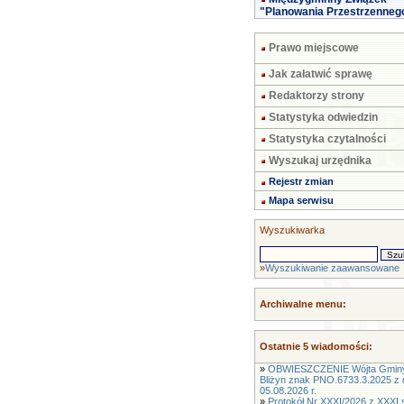
"Planowania Przestrzenneg
Prawo miejscowe
Jak załatwić sprawę
Redaktorzy strony
Statystyka odwiedzin
Statystyka czytalności
Wyszukaj urzędnika
Rejestr zmian
Mapa serwisu
Wyszukiwarka
»
Wyszukiwanie zaawansowane
Archiwalne menu:
Ostatnie 5 wiadomości:
»
OBWIESZCZENIE Wójta Gmin
Bliżyn znak PNO.6733.3.2025 z 
05.08.2026 r.
»
Protokół Nr XXXI/2026 z XXXI s