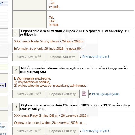
Fax:
o"
e-mail:
Tel:
Fax:
e-mail:
Ogłoszenie o sesji w dniu 29 lipca 2026r. o godz.9.00 w świetlicy OSP
1
w Bliżynie
XXXI sesja Rady Gminy Bliżyn - 29 lipca 2026 r.
Informuję, że w dniu 29 lipca 2026r. o godz.90...
04
»
Przeczytaj artykuł
Czytano:
548
razy
2026-07-22 10
Nabór na wolne stanowisko urzędnicze ds. finansów i księgowości
2
budżetowej K/M
I. Wymagania niezbędne:
1) obywatelstwo polskie,
2) wykształcenie wyższe: prawnicze, administra...
09
»
Przeczytaj artykuł
Czytano:
1629
razy
2026-06-08 09
Ogłoszenie o sesji w dniu 26 czerwca 2026r. o godz.13.30 w świetlicy
3
OSP w Bliżynie
XXX sesja Rady Gminy Bliżyn - 26 czerwca 2026 r.
Ogłoszenie o sesji w dniu 26 czerwca 2026r. o ...
y
dnia
32
»
Przeczytaj artykuł
Czytano:
1310
razy
2026-05-27 10
esji