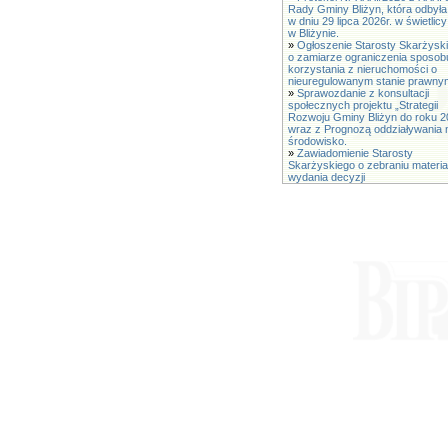
Rady Gminy Bliżyn, która odbyła
w dniu 29 lipca 2026r. w świetli
w Bliżynie.
»
Ogłoszenie Starosty Skarżysk
o zamiarze ograniczenia sposob
korzystania z nieruchomości o
nieuregulowanym stanie prawny
»
Sprawozdanie z konsultacji
społecznych projektu „Strategii
Rozwoju Gminy Bliżyn do roku 2
wraz z Prognozą oddziaływania 
środowisko.
»
Zawiadomienie Starosty
Skarżyskiego o zebraniu materia
wydania decyzji