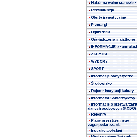
Nabór na wolne stanowisk
Rewitalizacja
Oferty inwestycyjne
Przetargi
Ogłoszenia
Oświadczenia majątkowe
INFORMACJE o kontrolac
ZABYTKI
WYBORY
SPORT
Informacje statystyczne
Środowisko
Rejestr instytucji kultury
Informator Samorządowy
Informacje o przetwarzani
danych osobowych (RODO)
Rejestry
Plany przestrzennego
zagospodarowania
Instrukcja obsługi
Międzygminny Związek