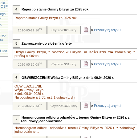
 się
cy OSP
4
Raport o stanie Gminy Bliżyn za 2025 rok
iego
u
Raport o stanie Gminy Bliżyn za 2025 rok
...
m
25
»
Przeczytaj artykuł
Czytano:
823
razy
2026-05-27 10
035”
na
5
Zaproszenie do złożenia oferty
łu do
Urząd Gminy Bliżyn, z siedzibą w Bliżynie, ul. Kościuszki 79A zwraca się z
prośbą o złożen...
34
»
Przeczytaj artykuł
Czytano:
931
razy
2026-05-15 08
6
OBWIESZCZENIE Wójta Gminy Bliżyn z dnia 09.04.2026 r.
OBWIESZCZENIE
Wójta Gminy Bliżyn
z dnia 09.04.2026 r.
Na podstawie art. 53, ust. 1 ustawy z dn...
17
»
Przeczytaj artykuł
Czytano:
1430
razy
2026-04-09 14
Harmonogram odbioru odpadów z terenu Gminy Bliżyn w 2026 r. z
7
zabudowy jednorodzinne
Harmonogram odbioru odpadów z terenu Gminy Bliżyn w 2026 r. z zabudowy
jednorodzinne ...