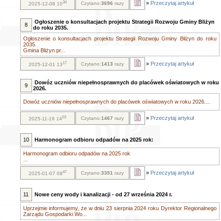
34
»
Przeczytaj artykuł
Czytano:
3696
razy
2025-12-08 10
Ogłoszenie o konsultacjach projektu Strategii Rozwoju Gminy Bliżyn
8
do roku 2035.
Ogłoszenie o konsultacjach projektu Strategii Rozwoju Gminy Bliżyn do roku
2035.
Gmina Bliżyn pr...
17
»
Przeczytaj artykuł
Czytano:
1413
razy
2025-12-01 13
Dowóz uczniów niepełnosprawnych do placówek oświatowych w roku
9
2026.
Dowóz uczniów niepełnosprawnych do placówek oświatowych w roku 2026....
03
»
Przeczytaj artykuł
Czytano:
1467
razy
2025-11-19 14
10
Harmonogram odbioru odpadów na 2025 rok:
Harmonogram odbioru odpadów na 2025 rok
...
47
»
Przeczytaj artykuł
Czytano:
3351
razy
2025-01-07 09
11
Nowe ceny wody i kanalizacji - od 27 września 2024 r.
Uprzejmie informujemy, że w dniu 23 sierpnia 2024 roku Dyrektor Regionalnego
Zarządu Gospodarki Wo...