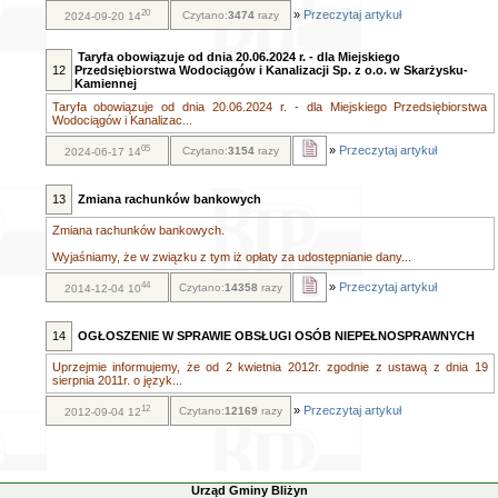
20
»
Przeczytaj artykuł
Czytano:
3474
razy
2024-09-20 14
Taryfa obowiązuje od dnia 20.06.2024 r. - dla Miejskiego
12
Przedsiębiorstwa Wodociągów i Kanalizacji Sp. z o.o. w Skarżysku-
Kamiennej
Taryfa obowiązuje od dnia 20.06.2024 r. - dla Miejskiego Przedsiębiorstwa
Wodociągów i Kanalizac...
05
»
Przeczytaj artykuł
Czytano:
3154
razy
2024-06-17 14
13
Zmiana rachunków bankowych
Zmiana rachunków bankowych.
Wyjaśniamy, że w związku z tym iż opłaty za udostępnianie dany...
44
»
Przeczytaj artykuł
Czytano:
14358
razy
2014-12-04 10
14
OGŁOSZENIE W SPRAWIE OBSŁUGI OSÓB NIEPEŁNOSPRAWNYCH
Uprzejmie informujemy, że od 2 kwietnia 2012r. zgodnie z ustawą z dnia 19
sierpnia 2011r. o język...
12
»
Przeczytaj artykuł
Czytano:
12169
razy
2012-09-04 12
Urząd Gminy Bliżyn