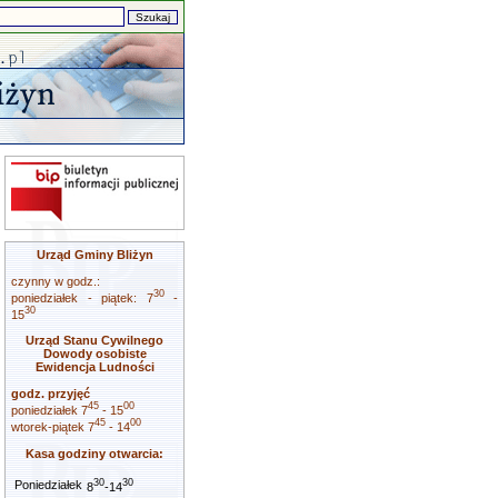
Urząd Gminy Bliżyn
czynny w godz.:
30
poniedziałek - piątek: 7
-
30
15
Urząd Stanu Cywilnego
Dowody osobiste
Ewidencja Ludności
godz. przyjęć
45
00
poniedziałek 7
- 15
45
00
wtorek-piątek 7
- 14
Kasa godziny otwarcia:
30
30
Poniedziałek
8
-14