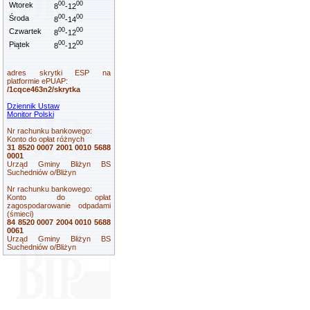
00
00
Wtorek
8
-12
00
00
Środa
8
-14
00
00
Czwartek
8
-12
00
00
Piątek
8
-12
adres skrytki ESP na
platformie ePUAP:
/1cqce463n2/skrytka
Dziennik Ustaw
Monitor Polski
Nr rachunku bankowego:
Konto do opłat różnych
31 8520 0007 2001 0010 5688
0001
Urząd Gminy Bliżyn BS
Suchedniów o/Bliżyn
Nr rachunku bankowego:
Konto do opłat
zagospodarowanie odpadami
(śmieci)
84 8520 0007 2004 0010 5688
0061
Urząd Gminy Bliżyn BS
Suchedniów o/Bliżyn