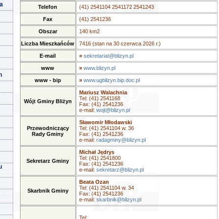
a
Telefon
(41) 2541104 2541172 2541243
Fax
(41) 2541236
Obszar
140 km2
Liczba Mieszkańców
7416 (stan na 30 czerwca 2026 r.)
E-mail
»
sekretariat@blizyn.pl
www
»
www.blizyn.pl
h
www - bip
»
www.ugblizyn.bip.doc.pl
Mariusz Walachnia
Tel: (41) 2541168
Wójt Gminy Bliżyn
Fax: (41) 2541236
e-mail:
wojt@blizyn.pl
Sławomir Młodawski
Przewodniczący
Tel: (41) 2541104 w. 36
Rady Gminy
Fax: (41) 2541236
e-mail:
radagminy@blizyn.pl
Michał Jędrys
Tel: (41) 2541800
Sekretarz Gminy
Fax: (41) 2541236
u
e-mail:
sekretarz@blizyn.pl
Beata Ozan
Tel: (41) 2541104 w. 34
Skarbnik Gminy
Fax: (41) 2541236
e-mail:
skarbnik@blizyn.pl
Tel: