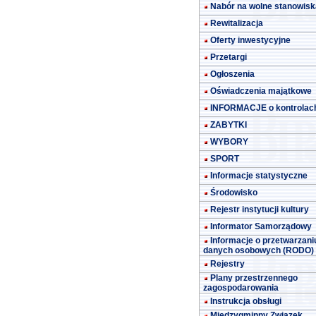
Nabór na wolne stanowisk
Rewitalizacja
Oferty inwestycyjne
Przetargi
Ogłoszenia
Oświadczenia majątkowe
INFORMACJE o kontrolac
ZABYTKI
WYBORY
SPORT
Informacje statystyczne
Środowisko
Rejestr instytucji kultury
Informator Samorządowy
Informacje o przetwarzani
danych osobowych (RODO)
Rejestry
Plany przestrzennego
zagospodarowania
Instrukcja obsługi
Międzygminny Związek