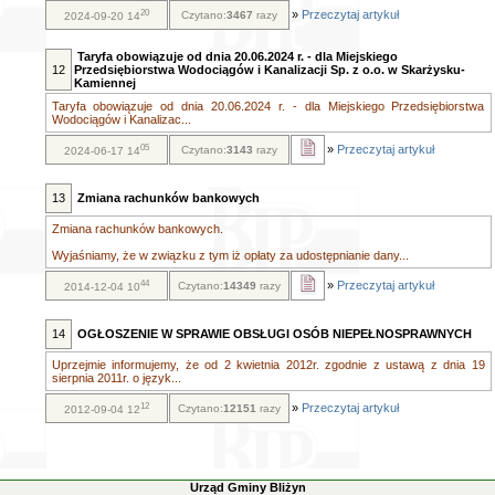
20
»
Przeczytaj artykuł
Czytano:
3467
razy
2024-09-20 14
Taryfa obowiązuje od dnia 20.06.2024 r. - dla Miejskiego
12
Przedsiębiorstwa Wodociągów i Kanalizacji Sp. z o.o. w Skarżysku-
Kamiennej
Taryfa obowiązuje od dnia 20.06.2024 r. - dla Miejskiego Przedsiębiorstwa
Wodociągów i Kanalizac...
05
»
Przeczytaj artykuł
Czytano:
3143
razy
2024-06-17 14
13
Zmiana rachunków bankowych
Zmiana rachunków bankowych.
Wyjaśniamy, że w związku z tym iż opłaty za udostępnianie dany...
44
»
Przeczytaj artykuł
Czytano:
14349
razy
2014-12-04 10
14
OGŁOSZENIE W SPRAWIE OBSŁUGI OSÓB NIEPEŁNOSPRAWNYCH
Uprzejmie informujemy, że od 2 kwietnia 2012r. zgodnie z ustawą z dnia 19
sierpnia 2011r. o język...
12
»
Przeczytaj artykuł
Czytano:
12151
razy
2012-09-04 12
Urząd Gminy Bliżyn