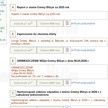
 się
cy OSP
4
Raport o stanie Gminy Bliżyn za 2025 rok
iego
u
Raport o stanie Gminy Bliżyn za 2025 rok
...
m
25
»
Przeczytaj artykuł
Czytano:
810
razy
2026-05-27 10
035”
na
5
Zaproszenie do złożenia oferty
łu do
Urząd Gminy Bliżyn, z siedzibą w Bliżynie, ul. Kościuszki 79A zwraca się z
prośbą o złożen...
34
»
Przeczytaj artykuł
Czytano:
923
razy
2026-05-15 08
6
OBWIESZCZENIE Wójta Gminy Bliżyn z dnia 09.04.2026 r.
OBWIESZCZENIE
Wójta Gminy Bliżyn
z dnia 09.04.2026 r.
Na podstawie art. 53, ust. 1 ustawy z dn...
17
»
Przeczytaj artykuł
Czytano:
1417
razy
2026-04-09 14
Harmonogram odbioru odpadów z terenu Gminy Bliżyn w 2026 r. z
7
zabudowy jednorodzinne
Harmonogram odbioru odpadów z terenu Gminy Bliżyn w 2026 r. z zabudowy
jednorodzinne ...