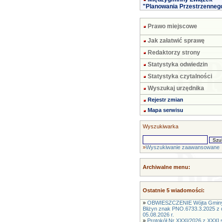
"Planowania Przestrzenneg
Prawo miejscowe
Jak załatwić sprawę
Redaktorzy strony
Statystyka odwiedzin
Statystyka czytalności
Wyszukaj urzędnika
Rejestr zmian
Mapa serwisu
Wyszukiwarka
»
Wyszukiwanie zaawansowane
Archiwalne menu:
Ostatnie 5 wiadomości:
»
OBWIESZCZENIE Wójta Gmin
Bliżyn znak PNO.6733.3.2025 z 
05.08.2026 r.
»
Protokół Nr XXXI/2026 z XXXI s