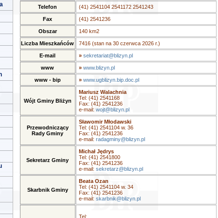
a
Telefon
(41) 2541104 2541172 2541243
Fax
(41) 2541236
Obszar
140 km2
Liczba Mieszkańców
7416 (stan na 30 czerwca 2026 r.)
E-mail
»
sekretariat@blizyn.pl
www
»
www.blizyn.pl
h
www - bip
»
www.ugblizyn.bip.doc.pl
Mariusz Walachnia
Tel: (41) 2541168
Wójt Gminy Bliżyn
Fax: (41) 2541236
e-mail:
wojt@blizyn.pl
Sławomir Młodawski
Przewodniczący
Tel: (41) 2541104 w. 36
Rady Gminy
Fax: (41) 2541236
e-mail:
radagminy@blizyn.pl
Michał Jędrys
Tel: (41) 2541800
Sekretarz Gminy
Fax: (41) 2541236
u
e-mail:
sekretarz@blizyn.pl
Beata Ozan
Tel: (41) 2541104 w. 34
Skarbnik Gminy
Fax: (41) 2541236
e-mail:
skarbnik@blizyn.pl
Tel: