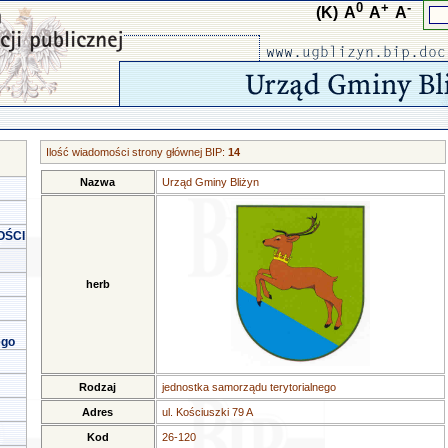
0
+
-
(K)
A
A
A
Ilość wiadomości strony głównej BIP:
14
Nazwa
Urząd Gminy Bliżyn
OŚCI
herb
ego
Rodzaj
jednostka samorządu terytorialnego
Adres
ul. Kościuszki 79 A
Kod
26-120