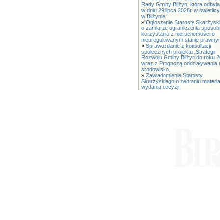
Rady Gminy Bliżyn, która odbyła
w dniu 29 lipca 2026r. w świetli
w Bliżynie.
»
Ogłoszenie Starosty Skarżysk
o zamiarze ograniczenia sposob
korzystania z nieruchomości o
nieuregulowanym stanie prawny
»
Sprawozdanie z konsultacji
społecznych projektu „Strategii
Rozwoju Gminy Bliżyn do roku 2
wraz z Prognozą oddziaływania 
środowisko.
»
Zawiadomienie Starosty
Skarżyskiego o zebraniu materia
wydania decyzji