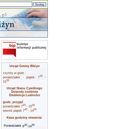
Urząd Gminy Bliżyn
czynny w godz.:
30
poniedziałek - piątek: 7
-
30
15
Urząd Stanu Cywilnego
Dowody osobiste
Ewidencja Ludności
godz. przyjęć
45
00
poniedziałek 7
- 15
45
00
wtorek-piątek 7
- 14
Kasa godziny otwarcia:
30
30
Poniedziałek
8
-14