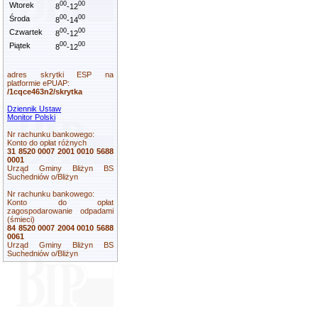
00
00
Wtorek
8
-12
00
00
Środa
8
-14
00
00
Czwartek
8
-12
00
00
Piątek
8
-12
adres skrytki ESP na
platformie ePUAP:
/1cqce463n2/skrytka
Dziennik Ustaw
Monitor Polski
Nr rachunku bankowego:
Konto do opłat różnych
31 8520 0007 2001 0010 5688
0001
Urząd Gminy Bliżyn BS
Suchedniów o/Bliżyn
Nr rachunku bankowego:
Konto do opłat
zagospodarowanie odpadami
(śmieci)
84 8520 0007 2004 0010 5688
0061
Urząd Gminy Bliżyn BS
Suchedniów o/Bliżyn