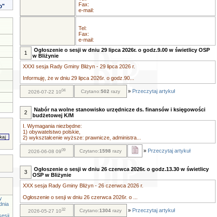
Fax:
o"
e-mail:
Tel:
Fax:
e-mail:
Ogłoszenie o sesji w dniu 29 lipca 2026r. o godz.9.00 w świetlicy OSP
1
w Bliżynie
XXXI sesja Rady Gminy Bliżyn - 29 lipca 2026 r.
Informuję, że w dniu 29 lipca 2026r. o godz.90...
04
»
Przeczytaj artykuł
Czytano:
502
razy
2026-07-22 10
Nabór na wolne stanowisko urzędnicze ds. finansów i księgowości
2
budżetowej K/M
I. Wymagania niezbędne:
1) obywatelstwo polskie,
2) wykształcenie wyższe: prawnicze, administra...
09
»
Przeczytaj artykuł
Czytano:
1598
razy
2026-06-08 09
Ogłoszenie o sesji w dniu 26 czerwca 2026r. o godz.13.30 w świetlicy
3
OSP w Bliżynie
XXX sesja Rady Gminy Bliżyn - 26 czerwca 2026 r.
Ogłoszenie o sesji w dniu 26 czerwca 2026r. o ...
y
dnia
32
»
Przeczytaj artykuł
Czytano:
1304
razy
2026-05-27 10
esji