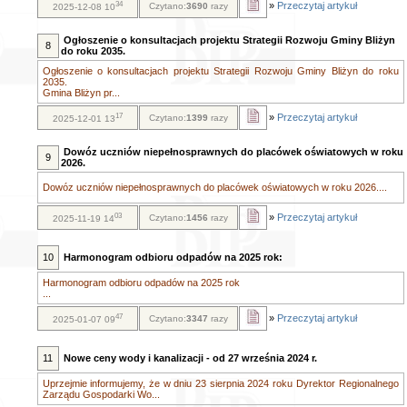
34
»
Przeczytaj artykuł
Czytano:
3690
razy
2025-12-08 10
Ogłoszenie o konsultacjach projektu Strategii Rozwoju Gminy Bliżyn
8
do roku 2035.
Ogłoszenie o konsultacjach projektu Strategii Rozwoju Gminy Bliżyn do roku
2035.
Gmina Bliżyn pr...
17
»
Przeczytaj artykuł
Czytano:
1399
razy
2025-12-01 13
Dowóz uczniów niepełnosprawnych do placówek oświatowych w roku
9
2026.
Dowóz uczniów niepełnosprawnych do placówek oświatowych w roku 2026....
03
»
Przeczytaj artykuł
Czytano:
1456
razy
2025-11-19 14
10
Harmonogram odbioru odpadów na 2025 rok:
Harmonogram odbioru odpadów na 2025 rok
...
47
»
Przeczytaj artykuł
Czytano:
3347
razy
2025-01-07 09
11
Nowe ceny wody i kanalizacji - od 27 września 2024 r.
Uprzejmie informujemy, że w dniu 23 sierpnia 2024 roku Dyrektor Regionalnego
Zarządu Gospodarki Wo...