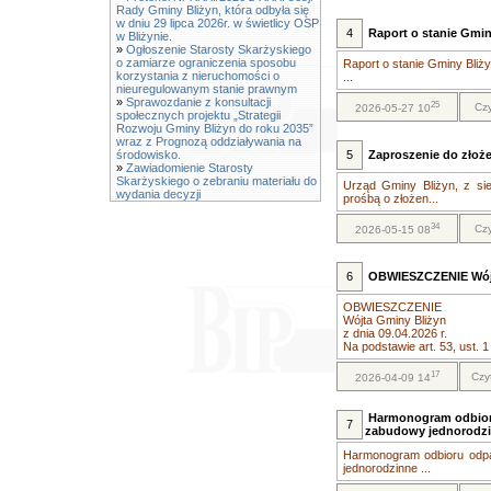
Rady Gminy Bliżyn, która odbyła się
w dniu 29 lipca 2026r. w świetlicy OSP
4
Raport o stanie Gmin
w Bliżynie.
»
Ogłoszenie Starosty Skarżyskiego
o zamiarze ograniczenia sposobu
Raport o stanie Gminy Bliż
korzystania z nieruchomości o
...
nieuregulowanym stanie prawnym
»
Sprawozdanie z konsultacji
25
Czy
2026-05-27 10
społecznych projektu „Strategii
Rozwoju Gminy Bliżyn do roku 2035”
wraz z Prognozą oddziaływania na
środowisko.
5
Zaproszenie do złoże
»
Zawiadomienie Starosty
Skarżyskiego o zebraniu materiału do
Urząd Gminy Bliżyn, z sie
wydania decyzji
prośbą o złożen...
34
Czy
2026-05-15 08
6
OBWIESZCZENIE Wójta
OBWIESZCZENIE
Wójta Gminy Bliżyn
z dnia 09.04.2026 r.
Na podstawie art. 53, ust. 1
17
Czy
2026-04-09 14
Harmonogram odbioru
7
zabudowy jednorodz
Harmonogram odbioru odpa
jednorodzinne ...