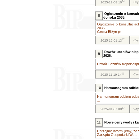
34
Czy
2025-12-08 10
Ogłoszenie o konsult
8
do roku 2035.
Ogłoszenie o konsultacjac
2035.
Gmina Bliżyn pr...
17
Czy
2025-12-01 13
Dowóz uczniów niep
9
2026.
Dowóz uczniów niepełnospr
03
Czy
2025-11-19 14
10
Harmonogram odbior
Harmonogram odbioru odpa
...
47
Czy
2025-01-07 09
11
Nowe ceny wody i kana
Uprzejmie informujemy, że 
Zarządu Gospodarki Wo...