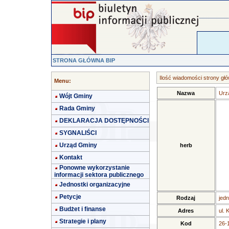
STRONA GŁÓWNA BIP
Ilość wiadomości strony głó
Menu:
Nazwa
Urz
Wójt Gminy
Rada Gminy
DEKLARACJA DOSTĘPNOŚCI
SYGNALIŚCI
Urząd Gminy
herb
Kontakt
Ponowne wykorzystanie
informacji sektora publicznego
Jednostki organizacyjne
Petycje
Rodzaj
jedn
Budżet i finanse
Adres
ul. 
Strategie i plany
Kod
26-