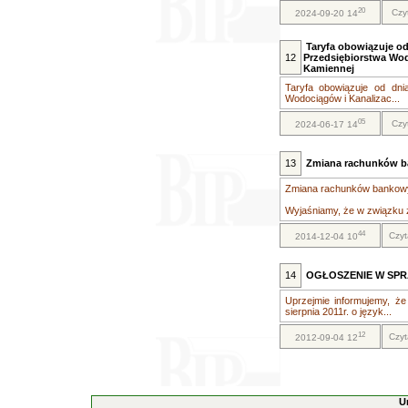
20
Czy
2024-09-20 14
Taryfa obowiązuje od 
12
Przedsiębiorstwa Wodo
Kamiennej
Taryfa obowiązuje od dnia
Wodociągów i Kanalizac...
05
Czy
2024-06-17 14
13
Zmiana rachunków 
Zmiana rachunków bankow
Wyjaśniamy, że w związku z 
44
Czyt
2014-12-04 10
14
OGŁOSZENIE W SPR
Uprzejmie informujemy, że
sierpnia 2011r. o język...
12
Czyt
2012-09-04 12
U