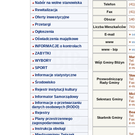
Nabór na wolne stanowiska
Telefon
(41
Rewitalizacja
Fax
(41
Oferty inwestycyjne
Obszar
140
Przetargi
Liczba Mieszkańców
7416
Ogłoszenia
E-mail
»
se
Oświadczenia majątkowe
www
»
ww
INFORMACJE o kontrolach
www - bip
»
ww
ZABYTKI
Mar
WYBORY
Tel:
Wójt Gminy Bliżyn
Fax
SPORT
e-ma
Informacje statystyczne
Sła
Przewodniczący
Tel:
Środowisko
Rady Gminy
Fax
e-ma
Rejestr instytucji kultury
Mic
Informator Samorządowy
Tel:
Sekretarz Gminy
Fax
Informacje o przetwarzaniu
e-ma
danych osobowych (RODO)
Bea
Rejestry
Tel:
Skarbnik Gminy
Plany przestrzennego
Fax
zagospodarowania
e-ma
Instrukcja obsługi
Tel:
Międzygminny Związek