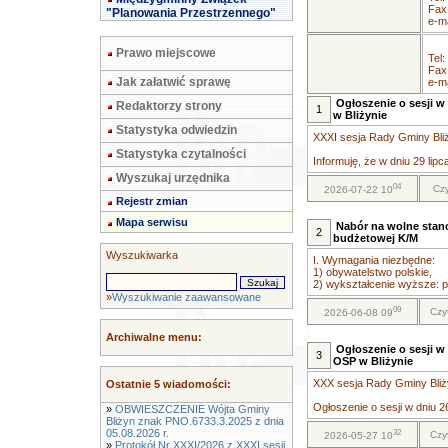
Fax
"Planowania Przestrzennego"
e-ma
Prawo miejscowe
Tel:
Fax
Jak załatwić sprawę
e-ma
Ogłoszenie o sesji w 
Redaktorzy strony
1
w Bliżynie
Statystyka odwiedzin
XXXI sesja Rady Gminy Bliży
Statystyka czytalności
Informuję, że w dniu 29 lipc
Wyszukaj urzędnika
04
Czy
2026-07-22 10
Rejestr zmian
Mapa serwisu
Nabór na wolne stano
2
budżetowej K/M
Wyszukiwarka
I. Wymagania niezbędne:
1) obywatelstwo polskie,
2) wykształcenie wyższe: pr
»
Wyszukiwanie zaawansowane
09
Czy
2026-06-08 09
Archiwalne menu:
Ogłoszenie o sesji w 
3
OSP w Bliżynie
XXX sesja Rady Gminy Bliży
Ostatnie 5 wiadomości:
Ogłoszenie o sesji w dniu 26
»
OBWIESZCZENIE Wójta Gminy
Bliżyn znak PNO.6733.3.2025 z dnia
05.08.2026 r.
32
Czy
2026-05-27 10
»
Protokół Nr XXXI/2026 z XXXI sesji