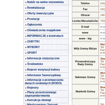
Nabór na wolne stanowiska
Telefon
(41
Rewitalizacja
Fax
(41
Oferty inwestycyjne
Obszar
140
Przetargi
Liczba Mieszkańców
7416
Ogłoszenia
E-mail
»
se
Oświadczenia majątkowe
www
»
ww
INFORMACJE o kontrolach
www - bip
»
ww
ZABYTKI
Mar
WYBORY
Tel:
Wójt Gminy Bliżyn
Fax
SPORT
e-ma
Informacje statystyczne
Sła
Przewodniczący
Tel:
Środowisko
Rady Gminy
Fax
e-ma
Rejestr instytucji kultury
Mic
Informator Samorządowy
Tel:
Sekretarz Gminy
Fax
Informacje o przetwarzaniu
e-ma
danych osobowych (RODO)
Bea
Rejestry
Tel:
Skarbnik Gminy
Plany przestrzennego
Fax
zagospodarowania
e-ma
Instrukcja obsługi
Tel:
Międzygminny Związek