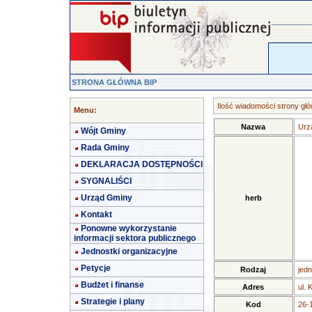
STRONA GŁÓWNA BIP
Ilość wiadomości strony głó
Menu:
Nazwa
Urz
Wójt Gminy
Rada Gminy
DEKLARACJA DOSTĘPNOŚCI
SYGNALIŚCI
Urząd Gminy
herb
Kontakt
Ponowne wykorzystanie
informacji sektora publicznego
Jednostki organizacyjne
Petycje
Rodzaj
jedn
Budżet i finanse
Adres
ul. 
Strategie i plany
Kod
26-