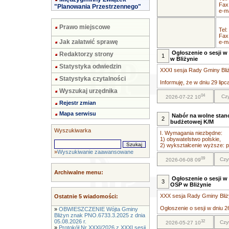
Fax
"Planowania Przestrzennego"
e-ma
Prawo miejscowe
Tel:
Fax
Jak załatwić sprawę
e-ma
Ogłoszenie o sesji w 
Redaktorzy strony
1
w Bliżynie
Statystyka odwiedzin
XXXI sesja Rady Gminy Bliży
Statystyka czytalności
Informuję, że w dniu 29 lipc
Wyszukaj urzędnika
04
Czy
2026-07-22 10
Rejestr zmian
Mapa serwisu
Nabór na wolne stano
2
budżetowej K/M
Wyszukiwarka
I. Wymagania niezbędne:
1) obywatelstwo polskie,
2) wykształcenie wyższe: pr
»
Wyszukiwanie zaawansowane
09
Czy
2026-06-08 09
Archiwalne menu:
Ogłoszenie o sesji w 
3
OSP w Bliżynie
XXX sesja Rady Gminy Bliży
Ostatnie 5 wiadomości:
Ogłoszenie o sesji w dniu 26
»
OBWIESZCZENIE Wójta Gminy
Bliżyn znak PNO.6733.3.2025 z dnia
05.08.2026 r.
32
Czy
2026-05-27 10
»
Protokół Nr XXXI/2026 z XXXI sesji