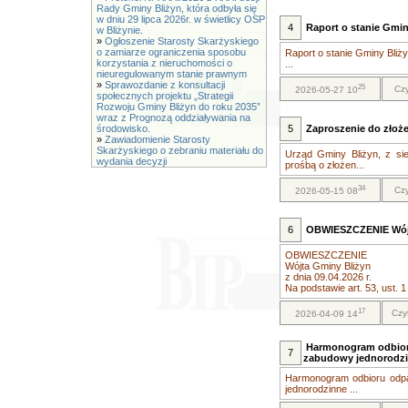
Rady Gminy Bliżyn, która odbyła się
w dniu 29 lipca 2026r. w świetlicy OSP
4
Raport o stanie Gmin
w Bliżynie.
»
Ogłoszenie Starosty Skarżyskiego
o zamiarze ograniczenia sposobu
Raport o stanie Gminy Bliż
korzystania z nieruchomości o
...
nieuregulowanym stanie prawnym
»
Sprawozdanie z konsultacji
25
Czy
2026-05-27 10
społecznych projektu „Strategii
Rozwoju Gminy Bliżyn do roku 2035”
wraz z Prognozą oddziaływania na
środowisko.
5
Zaproszenie do złoże
»
Zawiadomienie Starosty
Skarżyskiego o zebraniu materiału do
Urząd Gminy Bliżyn, z sie
wydania decyzji
prośbą o złożen...
34
Czy
2026-05-15 08
6
OBWIESZCZENIE Wójta
OBWIESZCZENIE
Wójta Gminy Bliżyn
z dnia 09.04.2026 r.
Na podstawie art. 53, ust. 1
17
Czy
2026-04-09 14
Harmonogram odbioru
7
zabudowy jednorodz
Harmonogram odbioru odpa
jednorodzinne ...