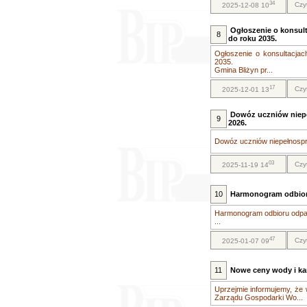
34
Czy
2025-12-08 10
Ogłoszenie o konsult
8
do roku 2035.
Ogłoszenie o konsultacjac
2035.
Gmina Bliżyn pr...
17
Czy
2025-12-01 13
Dowóz uczniów niep
9
2026.
Dowóz uczniów niepełnospr
03
Czy
2025-11-19 14
10
Harmonogram odbior
Harmonogram odbioru odpa
...
47
Czy
2025-01-07 09
11
Nowe ceny wody i kana
Uprzejmie informujemy, że 
Zarządu Gospodarki Wo...