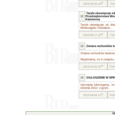
20
Czy
2024-09-20 14
Taryfa obowiązuje od 
12
Przedsiębiorstwa Wodo
Kamiennej
Taryfa obowiązuje od dnia
Wodociągów i Kanalizac...
05
Czy
2024-06-17 14
13
Zmiana rachunków 
Zmiana rachunków bankow
Wyjaśniamy, że w związku z 
44
Czyt
2014-12-04 10
14
OGŁOSZENIE W SPR
Uprzejmie informujemy, że
sierpnia 2011r. o język...
12
Czyt
2012-09-04 12
U