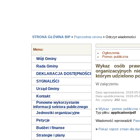
STRONA GŁÓWNA BIP
»
Poprzednia strona
» Odczyt wiadomości
Menu:
Ogłoszenia
Pomoc publiczna
Wójt Gminy
Wykaz osób prawn
Rada Gminy
organizacyjnych ni
DEKLARACJA DOSTĘPNOŚCI
którym udzielono po
SYGNALIŚCI
W załączeniu
Urząd Gminy
Data wprowadzenia: 2026-05-
Kontakt
Data upublicznienia: 2026-05-
Art. czytany:
492
razy
Ponowne wykorzystanie
informacji sektora publicznego
»
Wykaz - pomoc publiczna
-
Jednostki organizacyjne
Typ pliku:
application/pdf
Petycje
Wiadomość wprowadził:
Pawe
Budżet i finanse
»
Pokaż rejestr zmian dla da
Strategie i plany