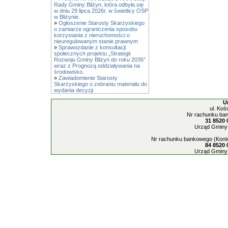
Rady Gminy Bliżyn, która odbyła się
w dniu 29 lipca 2026r. w świetlicy OSP
w Bliżynie.
»
Ogłoszenie Starosty Skarżyskiego
o zamiarze ograniczenia sposobu
korzystania z nieruchomości o
nieuregulowanym stanie prawnym
»
Sprawozdanie z konsultacji
społecznych projektu „Strategii
Rozwoju Gminy Bliżyn do roku 2035”
wraz z Prognozą oddziaływania na
środowisko.
»
Zawiadomienie Starosty
Skarżyskiego o zebraniu materiału do
wydania decyzji
U
ul. Koś
Nr rachunku ban
31 8520 
Urząd Gminy 
Nr rachunku bankowego (Konto
84 8520 
Urząd Gminy 